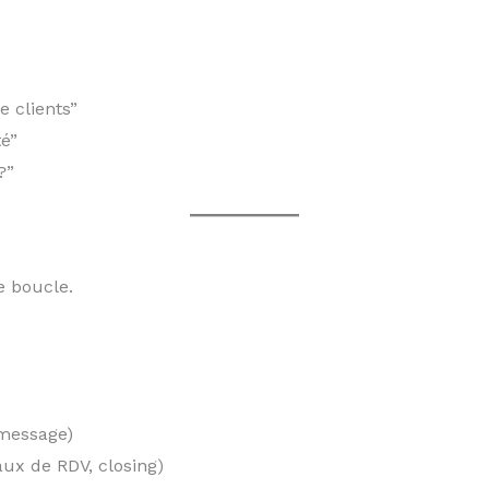
 clients”
té”
?”
e boucle.
 message)
taux de RDV, closing)