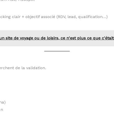
king clair + objectif associé (RDV, lead, qualification…)
un site de voyage ou de loisirs, ce n'est plus ce que c'était
rchent de la validation.
na)
In