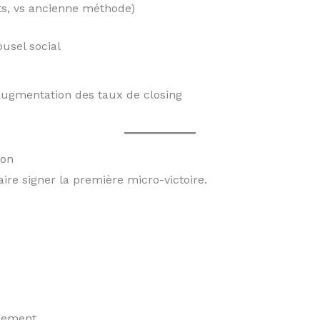
s, vs ancienne méthode)
ousel social
augmentation des taux de closing
ion
faire signer la première micro-victoire.
agement