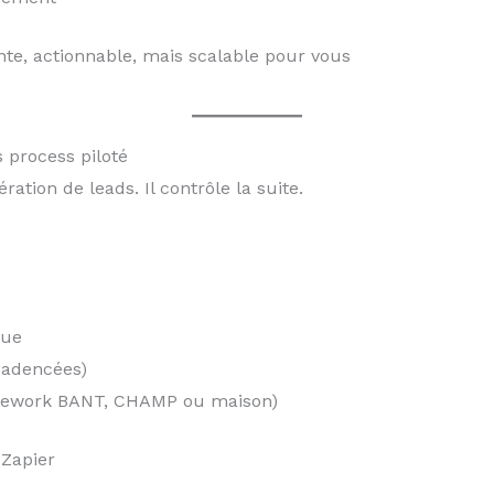
te, actionnable, mais scalable pour vous
s process piloté
ation de leads. Il contrôle la suite.
que
cadencées)
ramework BANT, CHAMP ou maison)
 Zapier