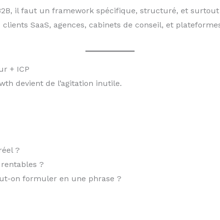
B, il faut un framework spécifique, structuré, et surtout t
lients SaaS, agences, cabinets de conseil, et plateformes
ur + ICP
h devient de l’agitation inutile.
réel ?
 rentables ?
eut-on formuler en une phrase ?