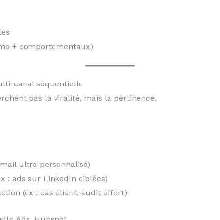
les
firmo + comportementaux)
ulti-canal séquentielle
chent pas la viralité, mais la pertinence.
email ultra personnalisé)
 : ads sur LinkedIn ciblées)
tion (ex : cas client, audit offert)
edIn Ads, Hubspot