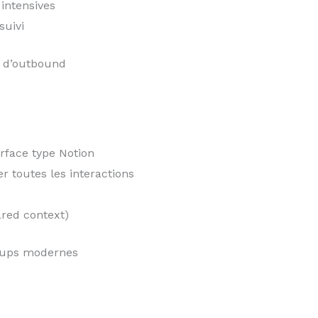
intensives
suivi
p d’outbound
rface type Notion
r toutes les interactions
ared context)
rtups modernes