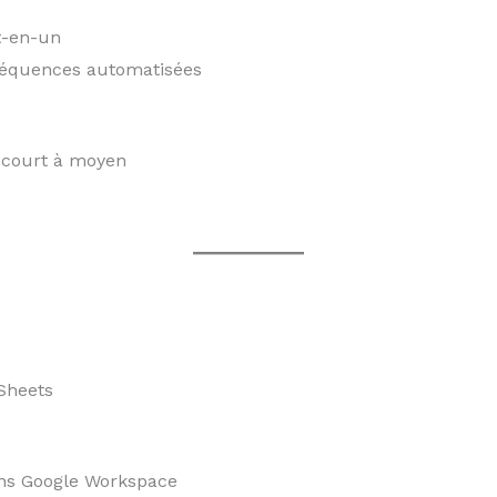
ut-en-un
 séquences automatisées
 court à moyen
Sheets
ans Google Workspace