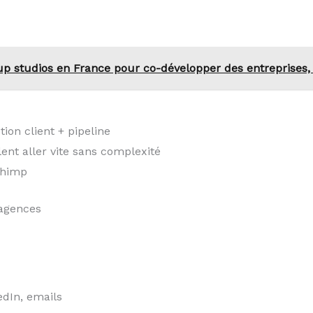
up studios en France pour co-développer des entreprises, 
ion client + pipeline
ent aller vite sans complexité
lchimp
 agences
edIn, emails