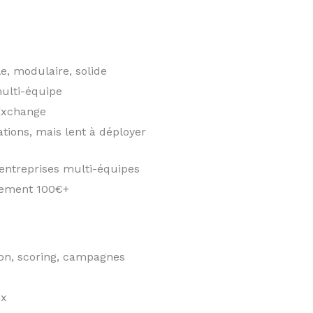
e, modulaire, solide
ulti-équipe
pExchange
ations, mais lent à déployer
entreprises multi-équipes
dement 100€+
ion, scoring, campagnes
ix