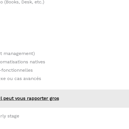
o (Books, Desk, etc.)
ect management)
omatisations natives
-fonctionnelles
xe ou cas avancés
Il peut vous rapporter gros
rly stage