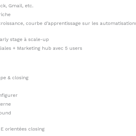
ck, Gmail, etc.
riche
 croissance, courbe d’apprentissage sur les automatisatio
arly stage à scale-up
ales + Marketing hub avec 5 users
ipe & closing
figurer
terne
bound
E orientées closing