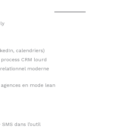
ly
nkedIn, calendriers)
s process CRM lourd
n relationnel moderne
s, agences en mode lean
 SMS dans l’outil