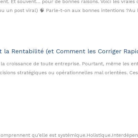
t. Et souvent… pour de bonnes raisons. Voici les vraies qu
re ou un post viral) 🧠 Parle-t-on aux bonnes intentions ?
t la Rentabilité (et Comment les Corriger Rap
t à la croissance de toute entreprise. Pourtant, même les 
décisions stratégiques ou opérationnelles mal orientées. Ces
mprennent qu’elle est systémique.Holistique.Interdépenda