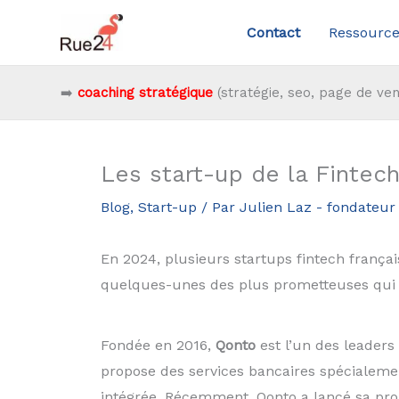
Aller
Contact
Ressource
au
contenu
➡️
coaching stratégique
(stratégie, seo, page de ven
Les start-up de la Fintec
Blog
,
Start-up
/ Par
Julien Laz - fondateu
En 2024, plusieurs startups fintech françai
quelques-unes des plus prometteuses qui 
Fondée en 2016,
Qonto
est l’un des leaders
propose des services bancaires spécialemen
intégrée. Récemment, Qonto a lancé sa prop