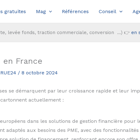
s gratuites
Mag
Références
Conseil
Ag
te, levée fonds, traction commerciale, conversion ...) 👉
en 
h en France
r RUE24
/
8 octobre 2024
ses se démarquent par leur croissance rapide et leur impac
cartonnent actuellement :
 européens dans les solutions de gestion financière pour le
t adaptés aux besoins des PME, avec des fonctionnalités d
re solution de financement, renforçant encore son offre e