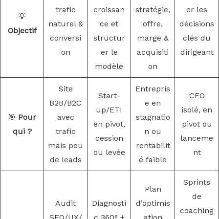
trafic
croissan
stratégie,
er les
💡
naturel &
ce et
offre,
décisions
Objectif
conversi
structur
marge &
clés du
on
er le
acquisiti
dirigeant
modèle
on
Site
Entrepris
Start-
CEO
B2B/B2C
e en
up/ETI
isolé, en
🎯
Pour
avec
stagnatio
en pivot,
pivot ou
qui ?
trafic
n ou
cession
lanceme
mais peu
rentabilit
ou levée
nt
de leads
é faible
Sprints
Plan
de
Audit
Diagnosti
d’optimis
coaching
SEO/UX/
c 360° +
ation