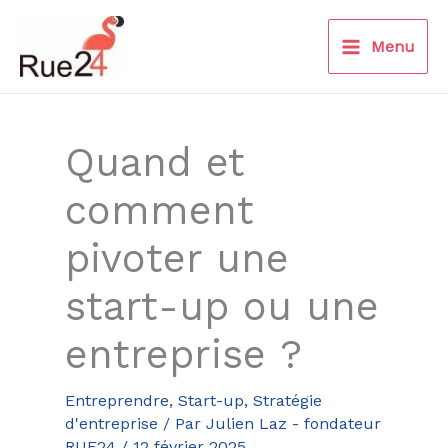
Aller
au
Menu
contenu
Quand et
comment
pivoter une
start-up ou une
entreprise ?
Entreprendre
,
Start-up
,
Stratégie
d'entreprise
/ Par
Julien Laz - fondateur
RUE24
/
12 février 2025