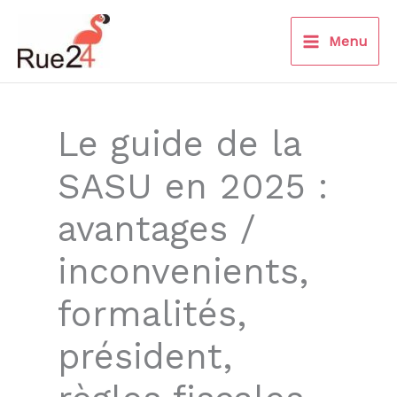
Aller
au
Menu
contenu
Le guide de la
SASU en 2025 :
avantages /
inconvenients,
formalités,
président,