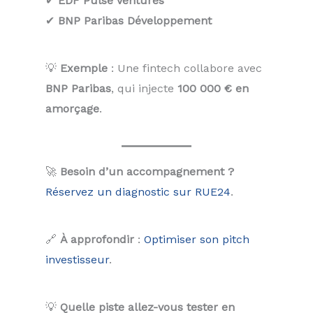
✔
EDF Pulse Ventures
✔
BNP Paribas Développement
💡
Exemple
: Une fintech collabore avec
BNP Paribas
, qui injecte
100 000 € en
amorçage
.
🚀
Besoin d’un accompagnement ?
Réservez un diagnostic sur RUE24
.
🔗
À approfondir
:
Optimiser son pitch
investisseur
.
💡
Quelle piste allez-vous tester en