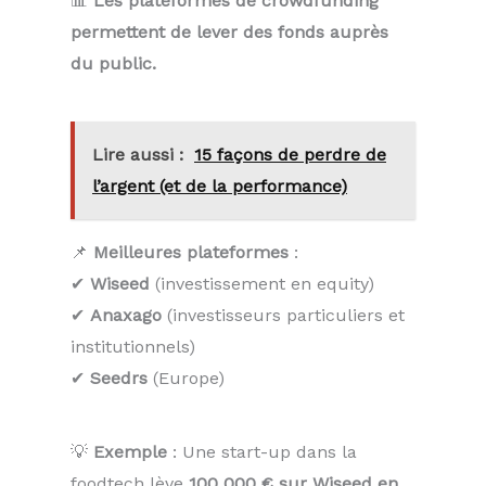
📊
Les plateformes de crowdfunding
permettent de lever des fonds auprès
du public.
Lire aussi :
15 façons de perdre de
l’argent (et de la performance)
📌
Meilleures plateformes
:
✔
Wiseed
(investissement en equity)
✔
Anaxago
(investisseurs particuliers et
institutionnels)
✔
Seedrs
(Europe)
💡
Exemple
: Une start-up dans la
foodtech lève
100 000 € sur Wiseed en