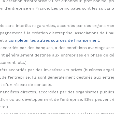
la création d’entreprise ? Prêt d’honneur, prêt bonifié, prê
on d’entreprise en France. Les principales sont les suivante
êts sans intérêts ni garanties, accordés par des organisme
pagnement à la création d’entreprise, associations de finan
 et à
compléter les autres sources de financement
.
 accordés par des banques, à des conditions avantageuses 
sont généralement destinés aux entreprises en phase de d
ssement, etc.).
rêts accordés par des investisseurs privés (business angels
l de l’entreprise. Ils sont généralement destinés aux entr
et d’un réseau de contacts.
financières directes, accordées par des organismes publics
ation ou au développement de l’entreprise. Elles peuvent 
tc.).