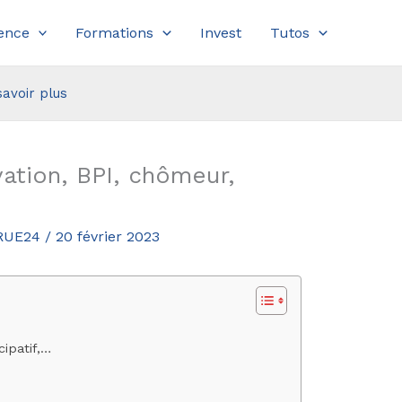
ence
Formations
Invest
Tutos
savoir plus
vation, BPI, chômeur,
 RUE24
/
20 février 2023
cipatif,…