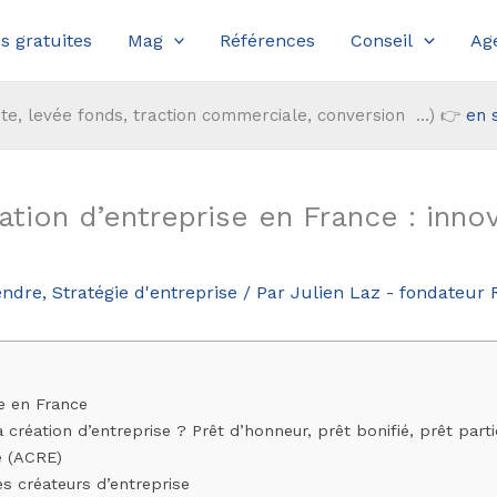
s gratuites
Mag
Références
Conseil
Ag
te, levée fonds, traction commerciale, conversion ...) 👉
en 
éation d’entreprise en France : inno
endre
,
Stratégie d'entreprise
/ Par
Julien Laz - fondateur
se en France
 création d’entreprise ? Prêt d’honneur, prêt bonifié, prêt parti
se (ACRE)
s créateurs d’entreprise