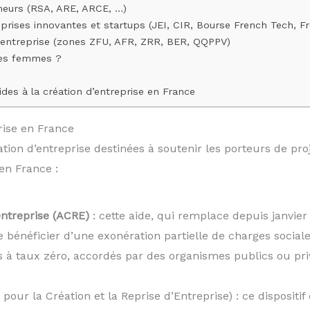
ômeurs (RSA, ARE, ARCE, …)
treprises innovantes et startups (JEI, CIR, Bourse French Tech, 
 d’entreprise (zones ZFU, AFR, ZRR, BER, QQPPV)
 les femmes ?
aides à la création d’entreprise en France
rise en France
éation d’entreprise destinées à soutenir les porteurs de pr
 en France :
’entreprise (ACRE)
: cette aide, qui remplace depuis janvier 
 bénéficier d’une exonération partielle de charges sociale
rêts à taux zéro, accordés par des organismes publics ou pr
ur la Création et la Reprise d’Entreprise) : ce disposit