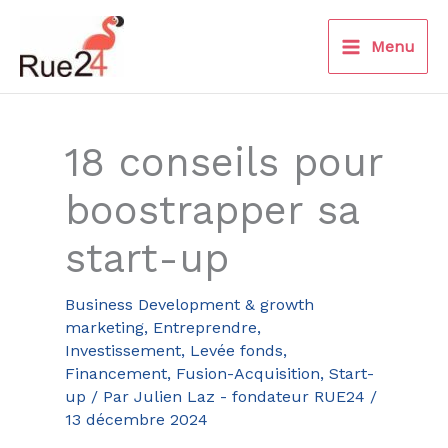
Aller
au
Menu
contenu
18 conseils pour
boostrapper sa
start-up
Business Development & growth
marketing
,
Entreprendre
,
Investissement, Levée fonds,
Financement, Fusion-Acquisition
,
Start-
up
/ Par
Julien Laz - fondateur RUE24
/
13 décembre 2024