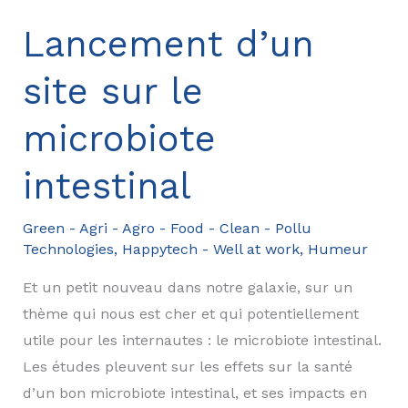
le
secteur
Lancement d’un
des
site sur le
panneaux
solaires
microbiote
:
Vers
intestinal
une
révolution
Green - Agri - Agro - Food - Clean - Pollu
énergétique
Technologies
,
Happytech - Well at work
,
Humeur
durable
Et un petit nouveau dans notre galaxie, sur un
thème qui nous est cher et qui potentiellement
utile pour les internautes : le microbiote intestinal.
Les études pleuvent sur les effets sur la santé
d’un bon microbiote intestinal, et ses impacts en