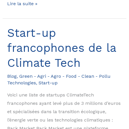
Design,
Lire la suite »
durabilité
et
performance
Start-up
:
francophones de la
les
nouveaux
Climate Tech
standards
de
Blog
,
Green - Agri - Agro - Food - Clean - Pollu
la
Technologies
,
Start-up
communication
Voici une liste de startups ClimateTech
de
francophones ayant levé plus de 3 millions d’euros
marque
et spécialisées dans la transition écologique,
l’énergie verte ou les technologies climatiques :
Back Market Back Market est une plateforme