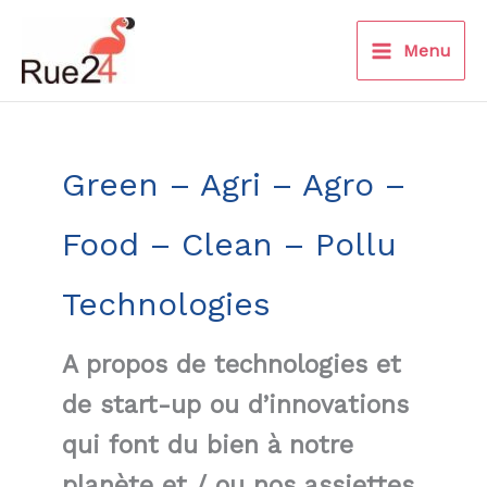
Aller
au
Menu
contenu
Green – Agri – Agro –
Food – Clean – Pollu
Technologies
A propos de technologies et
de start-up ou d’innovations
qui font du bien à notre
planète et / ou nos assiettes