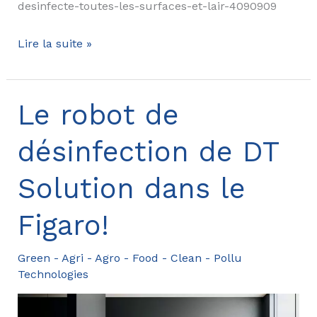
desinfecte-toutes-les-surfaces-et-lair-4090909
Le
Lire la suite »
robot
de
désinfection
Le robot de
de
désinfection de DT
DT
Solution
Solution dans le
sur
Europe
Figaro!
1
Green - Agri - Agro - Food - Clean - Pollu
Technologies