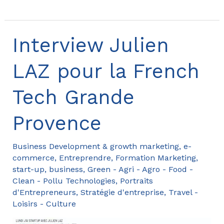
de
Jérémie
Hountondji
Interview Julien
de
LAZ pour la French
Naéfood,
innovation
Tech Grande
végétale
Provence
Business Development & growth marketing
,
e-
commerce
,
Entreprendre
,
Formation Marketing,
start-up, business
,
Green - Agri - Agro - Food -
Clean - Pollu Technologies
,
Portraits
d'Entrepreneurs
,
Stratégie d'entreprise
,
Travel -
Loisirs - Culture