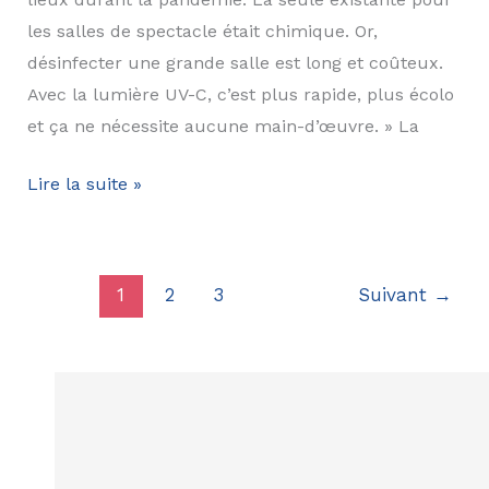
les salles de spectacle était chimique. Or,
désinfecter une grande salle est long et coûteux.
Avec la lumière UV-C, c’est plus rapide, plus écolo
et ça ne nécessite aucune main-d’œuvre. » La
DT
Lire la suite »
Solution
dans
la
1
2
3
Suivant
→
Provence