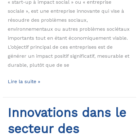
« start-up à impact social » ou « entreprise
sociale », est une entreprise innovante qui vise à
résoudre des problèmes sociaux,
environnementaux ou autres problèmes sociétaux
importants tout en étant économiquement viable.
L’objectif principal de ces entreprises est de
générer un impact positif significatif, mesurable et
durable, plutôt que de se
C’est
Lire la suite »
quoi
une
start-
Innovations dans le
up
secteur des
à
impact?