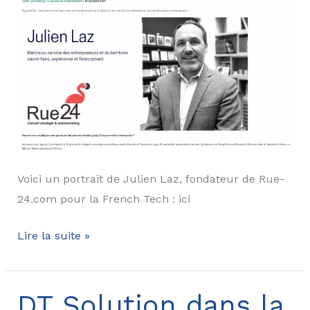
Voici un portrait de Julien Laz, fondateur de Rue-
24.com pour la French Tech : ici
Interview
Lire la suite »
Julien
LAZ
pour
DT Solution dans la