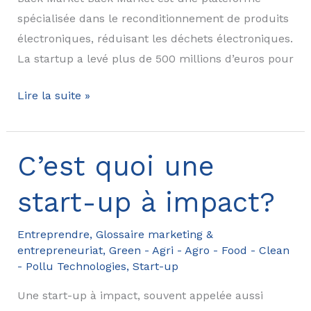
spécialisée dans le reconditionnement de produits
électroniques, réduisant les déchets électroniques.
La startup a levé plus de 500 millions d’euros pour
Start-
Lire la suite »
up
francophones
de
C’est quoi une
la
start-up à impact?
Climate
Tech
Entreprendre
,
Glossaire marketing &
entrepreneuriat
,
Green - Agri - Agro - Food - Clean
- Pollu Technologies
,
Start-up
Une start-up à impact, souvent appelée aussi