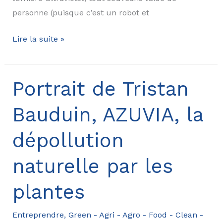
personne (puisque c’est un robot et
Le
Lire la suite »
robot
de
désinfection
Portrait de Tristan
de
Bauduin, AZUVIA, la
DT
Solution
dépollution
dans
le
naturelle par les
Figaro!
plantes
Entreprendre
,
Green - Agri - Agro - Food - Clean -