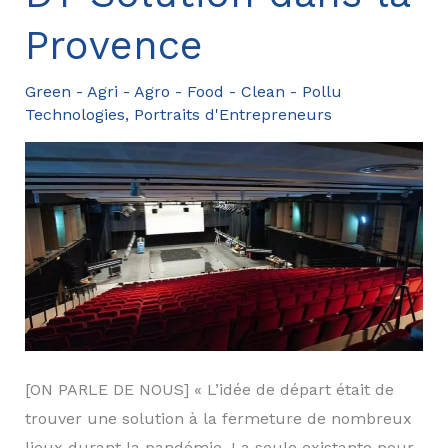
la
Provence
French
Tech
Green - Agri - Agro - Food - Clean - Pollu
Grande
Technologies
,
Portraits d'Entrepreneurs
Provence
[ON PARLE DE NOUS] « L’idée de départ était de
trouver une solution à la fermeture de nombreux
lieux durant la pandémie. La seule existante pour