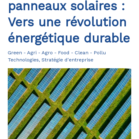
panneaux solaires :
Vers une révolution
énergétique durable
Green - Agri - Agro - Food - Clean - Pollu
Technologies
,
Stratégie d'entreprise