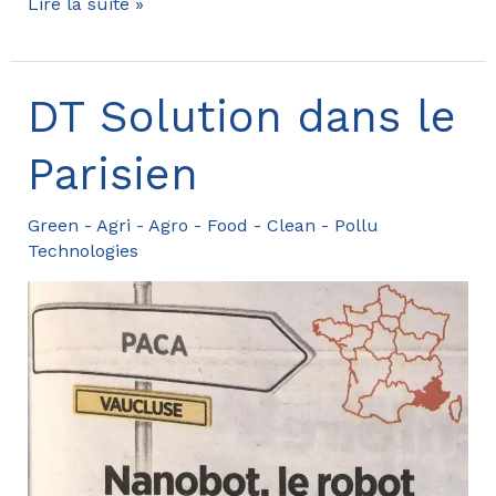
RUE24
Lire la suite »
recherche
des
pépites
DT Solution dans le
Parisien
Green - Agri - Agro - Food - Clean - Pollu
Technologies