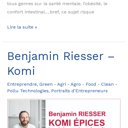
tous genres sur la santé mentale, l’obésité, le
confort intestinal….bref, ce sujet risque
Lancement
Lire la suite »
d’un
site
sur
Benjamin Riesser –
le
Komi
microbiote
intestinal
Entreprendre
,
Green - Agri - Agro - Food - Clean -
Pollu Technologies
,
Portraits d'Entrepreneurs