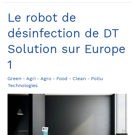
Solution
sur
Le robot de
Tom.travel
désinfection de DT
Solution sur Europe
1
Green - Agri - Agro - Food - Clean - Pollu
Technologies