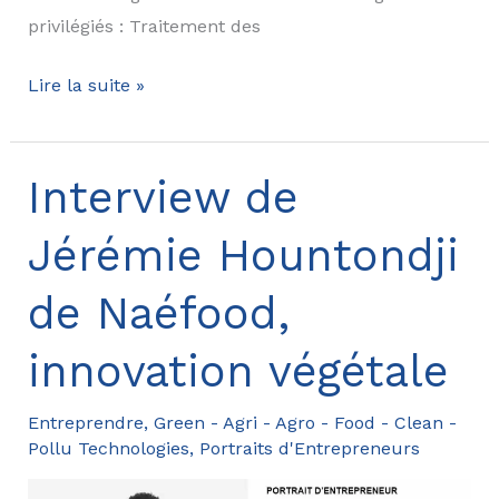
privilégiés : Traitement des
Portrait
Lire la suite »
de
Tristan
Bauduin,
Interview de
AZUVIA,
Jérémie Hountondji
la
dépollution
de Naéfood,
naturelle
par
innovation végétale
les
plantes
Entreprendre
,
Green - Agri - Agro - Food - Clean -
Pollu Technologies
,
Portraits d'Entrepreneurs