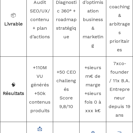
Audit
Diagnosti
d’optimis
coaching
SEO/UX/
c 360° +
ation
📦
&
contenu
roadmap
business
Livrable
arbitrage
+ plan
stratégiq
&
s
d’actions
ue
marketin
prioritair
g
es
7xco-
+110M
+sieurs
+50 CEO
founder
VU
m€ de
challeng
/ 11x B.A.
🧠
générés
marge
és
Entrepre
Résultats
+50k
+sieurs
Score
neur
contenus
fois 0 à
9,8/10
depuis 19
produits
xxx k€
ans
📩
⚙️
🤝