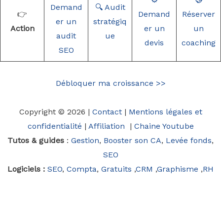
Demand
🔍 Audit
👉
Demand
Réserver
er un
stratégiq
Action
er un
un
audit
ue
devis
coaching
SEO
Débloquer ma croissance >>
Copyright © 2026 |
Contact
|
Mentions légales et
confidentialité
|
Affiliation
|
Chaine Youtube
Tutos & guides
:
Gestion
,
Booster son CA
,
Levée fonds
,
SEO
Logiciels :
SEO
,
Compta
,
Gratuits
,
CRM
,
Graphisme
,
RH