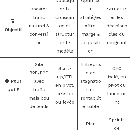
Débloqu
Optimise
Booster
er la
r
Structur
trafic
croissan
stratégie,
er les
💡
naturel &
ce et
offre,
décisions
Objectif
conversi
structur
marge &
clés du
on
er le
acquisiti
dirigeant
modèle
on
Site
Entrepris
Start-
CEO
B2B/B2C
e en
up/ETI
isolé, en
🎯
Pour
avec
stagnatio
en pivot,
pivot ou
qui ?
trafic
n ou
cession
lanceme
mais peu
rentabilit
ou levée
nt
de leads
é faible
Sprints
Plan
de