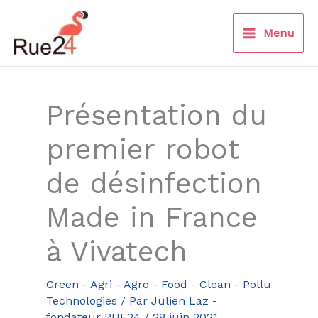
Aller
au
Menu
contenu
Présentation du
premier robot
de désinfection
Made in France
à Vivatech
Green - Agri - Agro - Food - Clean - Pollu
Technologies
/ Par
Julien Laz -
fondateur RUE24
/
28 juin 2021