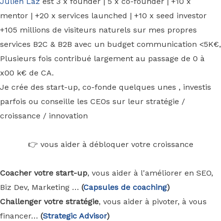
Julien Laz
est 3 x founder | 5 x co-founder | +10 x
mentor | +20 x services launched | +10 x seed investor
+105 millions de visiteurs naturels sur mes propres
services B2C & B2B avec un budget communication <5K€,
Plusieurs fois contribué largement au passage de 0 à
x00 k€ de CA.
Je crée des start-up, co-fonde quelques unes , investis
parfois ou conseille les CEOs sur leur stratégie /
croissance / innovation
👉 vous aider à débloquer votre croissance
Coacher votre start-up
, vous aider à l'améliorer en SEO,
Biz Dev, Marketing …
(
Capsules de coaching
)
Challenger votre stratégie
, vous aider à pivoter, à vous
financer…
(
Strategic Advisor
)