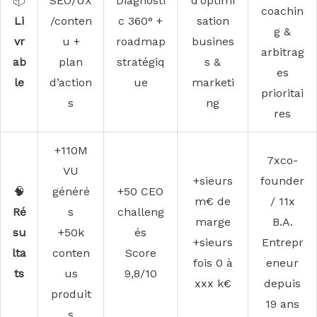
📦
SEO/UX
Diagnosti
d’optimi
coachin
Li
/conten
c 360° +
sation
g &
vr
u +
roadmap
busines
arbitrag
ab
plan
stratégiq
s &
es
le
d’action
ue
marketi
prioritai
s
ng
res
+110M
7xco-
VU
+sieurs
founder
🧠
généré
+50 CEO
m€ de
/ 11x
Ré
s
challeng
marge
B.A.
su
+50k
és
+sieurs
Entrepr
lta
conten
Score
fois 0 à
eneur
ts
us
9,8/10
xxx k€
depuis
produit
19 ans
s