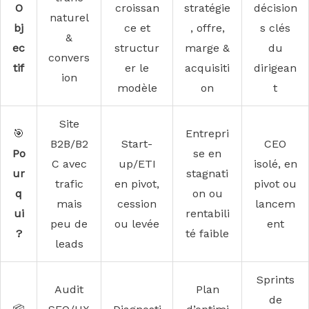
O
croissan
stratégie
décision
naturel
bj
ce et
, offre,
s clés
&
ec
structur
marge &
du
convers
tif
er le
acquisiti
dirigean
ion
modèle
on
t
Site
🎯
Entrepri
B2B/B2
Start-
CEO
Po
se en
C avec
up/ETI
isolé, en
ur
stagnati
trafic
en pivot,
pivot ou
q
on ou
mais
cession
lancem
ui
rentabili
peu de
ou levée
ent
?
té faible
leads
Sprints
Audit
Plan
de