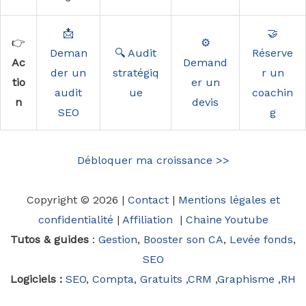
📩
🤝
👉
⚙️
Deman
🔍 Audit
Réserve
Ac
Demand
der un
stratégiq
r un
tio
er un
audit
ue
coachin
n
devis
SEO
g
Débloquer ma croissance >>
Copyright © 2026 |
Contact
|
Mentions légales et
confidentialité
|
Affiliation
|
Chaine Youtube
Tutos & guides
:
Gestion
,
Booster son CA
,
Levée fonds
,
SEO
Logiciels :
SEO
,
Compta
,
Gratuits
,
CRM
,
Graphisme
,
RH