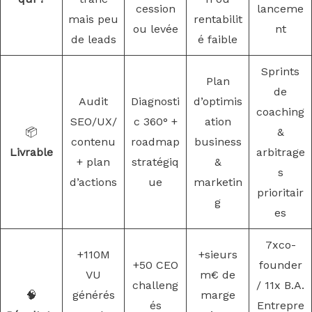
cession
lanceme
mais peu
rentabilit
ou levée
nt
de leads
é faible
Sprints
Plan
de
Audit
Diagnosti
d’optimis
coaching
SEO/UX/
c 360° +
ation
📦
&
contenu
roadmap
business
Livrable
arbitrage
+ plan
stratégiq
&
s
d’actions
ue
marketin
prioritair
g
es
7xco-
+110M
+sieurs
+50 CEO
founder
VU
m€ de
challeng
/ 11x B.A.
🧠
générés
marge
és
Entrepre