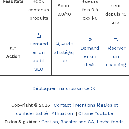
Résultats
+50k
+sieurs
Score
neur
contenus
fois 0 à
9,8/10
depuis 19
produits
xxx k€
ans
📩
⚙️
🤝
Demand
🔍 Audit
👉
Demand
Réserver
er un
stratégiq
Action
er un
un
audit
ue
devis
coaching
SEO
Débloquer ma croissance >>
Copyright © 2026 |
Contact
|
Mentions légales et
confidentialité
|
Affiliation
|
Chaine Youtube
Tutos & guides
:
Gestion
,
Booster son CA
,
Levée fonds
,