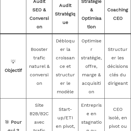
Audit
Stratégie
Audit
SEO &
&
Coaching
Stratégiq
Conversi
Optimisa
CEO
ue
on
tion
Débloqu
Optimise
Booster
er la
r
Structur
trafic
croissan
stratégie,
er les
💡
naturel &
ce et
offre,
décisions
Objectif
conversi
structur
marge &
clés du
on
er le
acquisiti
dirigeant
modèle
on
Site
Entrepris
Start-
CEO
B2B/B2C
e en
up/ETI
isolé, en
🎯
Pour
avec
stagnatio
en pivot,
pivot ou
qui ?
trafic
n ou