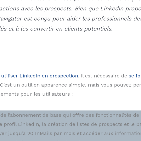
ractions avec les prospects. Bien que LinkedIn prop
avigator est conçu pour aider les professionnels d
s et à les convertir en clients potentiels.
n
utiliser Linkedin en prospection
, il est nécessaire de
se f
’est un outil en apparence simple, mais vous pouvez per
ements pour les utilisateurs :
it de l’abonnement de base qui offre des fonctionnalités d
re profil LinkedIn, la création de listes de prospects et le 
er jusqu’à 20 InMails par mois et accéder aux informations