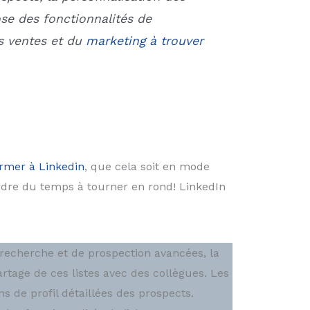
ose des fonctionnalités de
es ventes et du
marketing à trouver
ormer à Linkedin
, que cela soit en mode
dre du temps à tourner en rond! LinkedIn
e recherche et de prospection avancées, la
partage de ces listes avec des collègues. Les
 de profil détaillées des prospects.