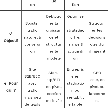
ue
on
tion
Débloqu
Optimise
Booster
er la
r
Structur
trafic
croissan
stratégie,
er les
💡
naturel &
ce et
offre,
décisions
Objectif
conversi
structur
marge &
clés du
on
er le
acquisiti
dirigeant
modèle
on
Site
Entrepris
Start-
CEO
B2B/B2C
e en
up/ETI
isolé, en
🎯
Pour
avec
stagnatio
en pivot,
pivot ou
qui ?
trafic
n ou
cession
lanceme
mais peu
rentabilit
ou levée
nt
de leads
é faible