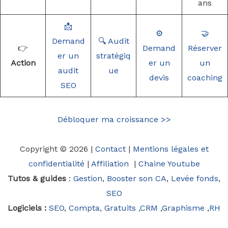
ans
📩
⚙️
🤝
Demand
🔍 Audit
👉
Demand
Réserver
er un
stratégiq
Action
er un
un
audit
ue
devis
coaching
SEO
Débloquer ma croissance >>
Copyright © 2026 |
Contact
|
Mentions légales et
confidentialité
|
Affiliation
|
Chaine Youtube
Tutos & guides
:
Gestion
,
Booster son CA
,
Levée fonds
,
SEO
Logiciels :
SEO
,
Compta
,
Gratuits
,
CRM
,
Graphisme
,
RH