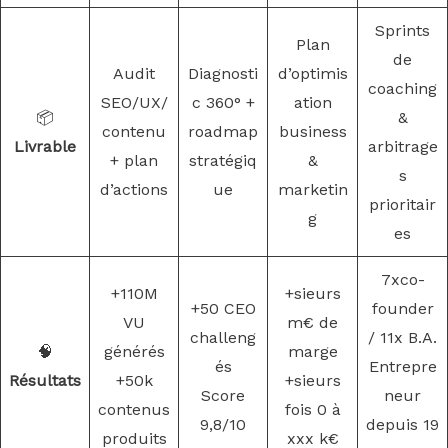
Sprints
Plan
de
Audit
Diagnosti
d’optimis
coaching
SEO/UX/
c 360° +
ation
📦
&
contenu
roadmap
business
Livrable
arbitrage
+ plan
stratégiq
&
s
d’actions
ue
marketin
prioritair
g
es
7xco-
+110M
+sieurs
+50 CEO
founder
VU
m€ de
challeng
/ 11x B.A.
🧠
générés
marge
és
Entrepre
Résultats
+50k
+sieurs
Score
neur
contenus
fois 0 à
9,8/10
depuis 19
produits
xxx k€