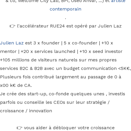
& co, Welcome City Lab, BPI, Oseo Anvar, ...) et
artiste
contemporain
.
👉 l'accélérateur RUE24 est opéré par Julien Laz
Julien Laz
est 3 x founder | 5 x co-founder | +10 x
mentor | +20 x services launched | +10 x seed investor
+105 millions de visiteurs naturels sur mes propres
services B2C & B2B avec un budget communication <5K€,
Plusieurs fois contribué largement au passage de 0 à
x00 k€ de CA.
Je crée des start-up, co-fonde quelques unes , investis
parfois ou conseille les CEOs sur leur stratégie /
croissance / innovation
👉 vous aider à débloquer votre croissance