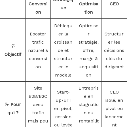
Conversi
Optimisa
CEO
ue
on
tion
Débloqu
Optimise
Booster
er la
r
Structur
trafic
croissan
stratégie,
er les
💡
naturel &
ce et
offre,
décisions
Objectif
conversi
structur
marge &
clés du
on
er le
acquisiti
dirigeant
modèle
on
Site
Entrepris
Start-
CEO
B2B/B2C
e en
up/ETI
isolé, en
🎯
Pour
avec
stagnatio
en pivot,
pivot ou
qui ?
trafic
n ou
cession
lanceme
mais peu
rentabilit
ou levée
nt