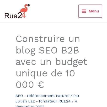
Aller
au
Menu
contenu
Construire un
blog SEO B2B
avec un budget
unique de 10
000 €
SEO - référencement naturel
/ Par
Julien Laz - fondateur RUE24
/
4
décembre 2024