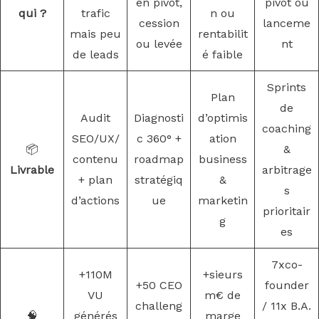
en pivot,
pivot ou
qui ?
trafic
n ou
cession
lanceme
mais peu
rentabilit
ou levée
nt
de leads
é faible
Sprints
Plan
de
Audit
Diagnosti
d’optimis
coaching
SEO/UX/
c 360° +
ation
📦
&
contenu
roadmap
business
Livrable
arbitrage
+ plan
stratégiq
&
s
d’actions
ue
marketin
prioritair
g
es
7xco-
+110M
+sieurs
+50 CEO
founder
VU
m€ de
challeng
/ 11x B.A.
🧠
générés
marge