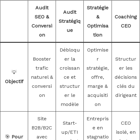
Audit
Stratégie
Audit
SEO &
&
Coaching
Stratégiq
Conversi
Optimisa
CEO
ue
on
tion
Débloqu
Optimise
Booster
er la
r
Structur
trafic
croissan
stratégie,
er les
💡
naturel &
ce et
offre,
décisions
Objectif
conversi
structur
marge &
clés du
on
er le
acquisiti
dirigeant
modèle
on
Site
Entrepris
Start-
CEO
B2B/B2C
e en
up/ETI
isolé, en
🎯
Pour
avec
stagnatio