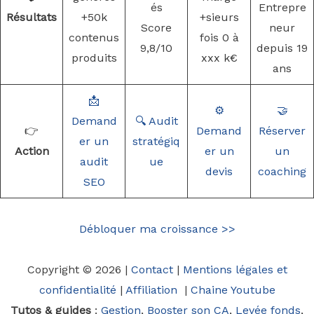
és
Entrepre
Résultats
+50k
+sieurs
Score
neur
contenus
fois 0 à
9,8/10
depuis 19
produits
xxx k€
ans
📩
⚙️
🤝
Demand
🔍 Audit
👉
Demand
Réserver
er un
stratégiq
Action
er un
un
audit
ue
devis
coaching
SEO
Débloquer ma croissance >>
Copyright © 2026 |
Contact
|
Mentions légales et
confidentialité
|
Affiliation
|
Chaine Youtube
Tutos & guides
:
Gestion
,
Booster son CA
,
Levée fonds
,