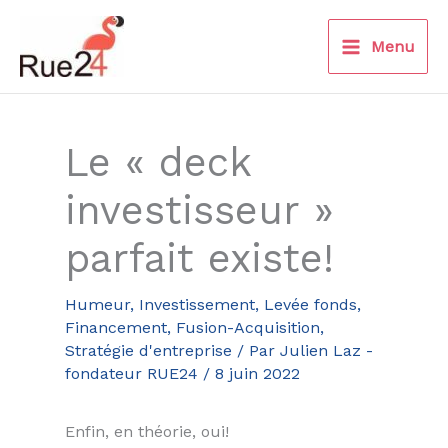
Aller
au
Menu
contenu
Le « deck
investisseur »
parfait existe!
Humeur
,
Investissement, Levée fonds,
Financement, Fusion-Acquisition
,
Stratégie d'entreprise
/ Par
Julien Laz -
fondateur RUE24
/
8 juin 2022
Enfin, en théorie, oui!