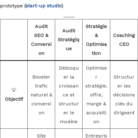
prototype
(
start-up studio
)
____
Audit
Stratégie
Audit
SEO &
&
Coaching
Stratégiq
Conversi
Optimisa
CEO
ue
on
tion
Débloqu
Optimise
Booster
er la
r
Structur
trafic
croissan
stratégie,
er les
💡
naturel &
ce et
offre,
décisions
Objectif
conversi
structur
marge &
clés du
on
er le
acquisiti
dirigeant
modèle
on
Site
Entrepris