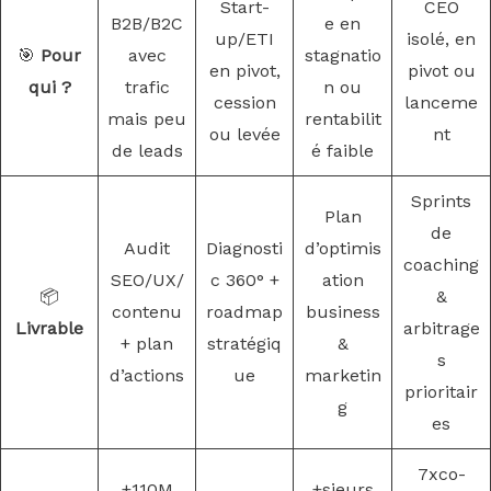
Start-
CEO
B2B/B2C
e en
up/ETI
isolé, en
🎯
Pour
avec
stagnatio
en pivot,
pivot ou
qui ?
trafic
n ou
cession
lanceme
mais peu
rentabilit
ou levée
nt
de leads
é faible
Sprints
Plan
de
Audit
Diagnosti
d’optimis
coaching
SEO/UX/
c 360° +
ation
📦
&
contenu
roadmap
business
Livrable
arbitrage
+ plan
stratégiq
&
s
d’actions
ue
marketin
prioritair
g
es
7xco-
+110M
+sieurs