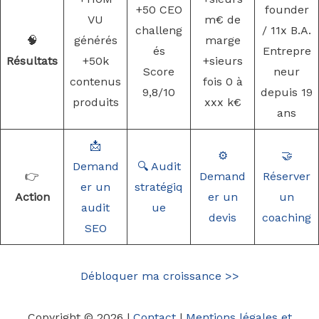
+50 CEO
founder
VU
m€ de
challeng
/ 11x B.A.
🧠
générés
marge
és
Entrepre
Résultats
+50k
+sieurs
Score
neur
contenus
fois 0 à
9,8/10
depuis 19
produits
xxx k€
ans
📩
⚙️
🤝
Demand
🔍 Audit
👉
Demand
Réserver
er un
stratégiq
Action
er un
un
audit
ue
devis
coaching
SEO
Débloquer ma croissance >>
Copyright © 2026 |
Contact
|
Mentions légales et