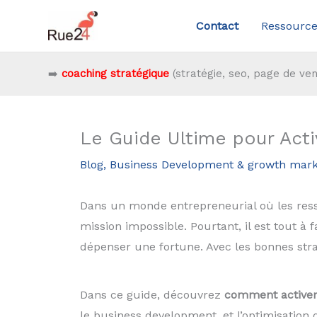
Aller
Contact
Ressource
au
contenu
➡️
coaching stratégique
(stratégie, seo, page de ven
Le Guide Ultime pour Act
Blog
,
Business Development & growth mark
Dans un monde entrepreneurial où les resso
mission impossible. Pourtant, il est tout à 
dépenser une fortune. Avec les bonnes stra
Dans ce guide, découvrez
comment activer
le business development, et l’optimisation 