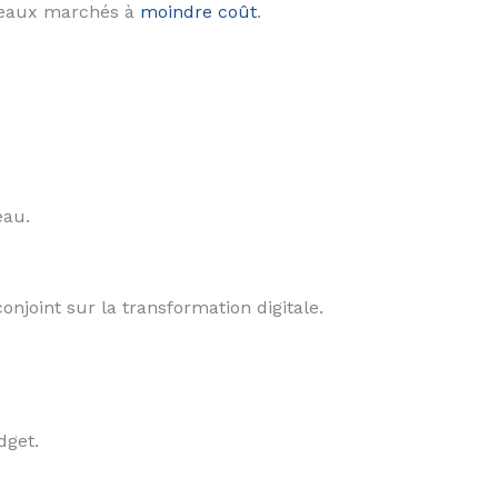
ouveaux marchés à
moindre coût
.
eau.
njoint sur la transformation digitale.
dget.