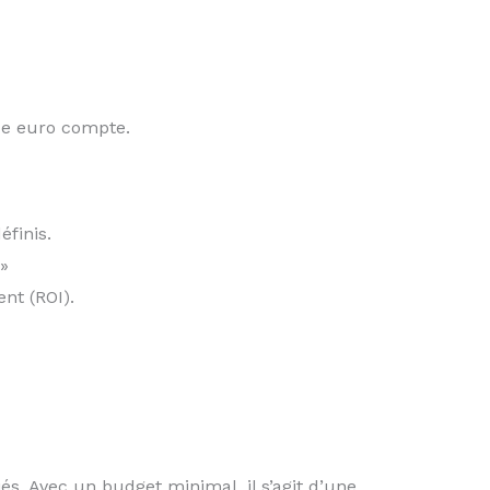
que euro compte.
finis.
»
nt (ROI).
és. Avec un budget minimal, il s’agit d’une