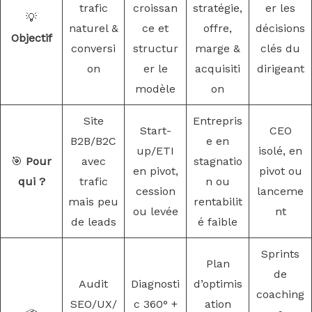
trafic
croissan
stratégie,
er les
💡
naturel &
ce et
offre,
décisions
Objectif
conversi
structur
marge &
clés du
on
er le
acquisiti
dirigeant
modèle
on
Site
Entrepris
Start-
CEO
B2B/B2C
e en
up/ETI
isolé, en
🎯
Pour
avec
stagnatio
en pivot,
pivot ou
qui ?
trafic
n ou
cession
lanceme
mais peu
rentabilit
ou levée
nt
de leads
é faible
Sprints
Plan
de
Audit
Diagnosti
d’optimis
coaching
SEO/UX/
c 360° +
ation