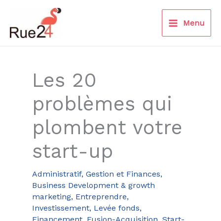
Aller
au
Menu
contenu
Les 20
problèmes qui
plombent votre
start-up
Administratif, Gestion et Finances
,
Business Development & growth
marketing
,
Entreprendre
,
Investissement, Levée fonds,
Financement, Fusion-Acquisition
,
Start-