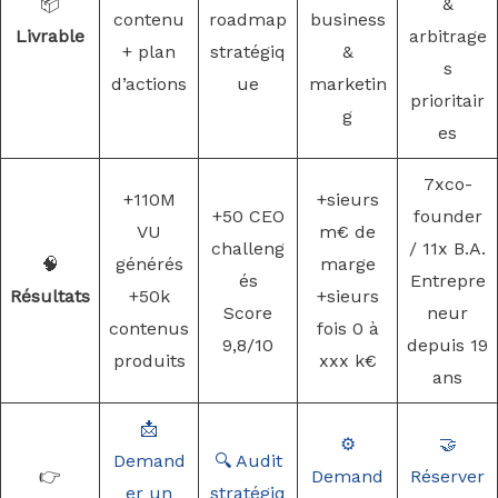
📦
&
contenu
roadmap
business
Livrable
arbitrage
+ plan
stratégiq
&
s
d’actions
ue
marketin
prioritair
g
es
7xco-
+110M
+sieurs
+50 CEO
founder
VU
m€ de
challeng
/ 11x B.A.
🧠
générés
marge
és
Entrepre
Résultats
+50k
+sieurs
Score
neur
contenus
fois 0 à
9,8/10
depuis 19
produits
xxx k€
ans
📩
⚙️
🤝
Demand
🔍 Audit
👉
Demand
Réserver
er un
stratégiq