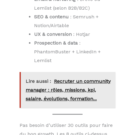
Lemlist (selon B2B/B2C)
SEO & contenu
: Semrush +
Notion/Airtable
UX & conversion
: Hotjar
Prospection & data
:
PhantomBuster + LinkedIn +
Lemlist
Lire aussi :
Recruter un community
manager : rôles, missions, kpi,
salaire, évolutions, formation...
Pas besoin d’utiliser 30 outils pour faire
du bon growth. Les 8 outils ci-dessus