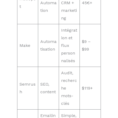
Automa
CRM +
45€+
t
tion
marketi
ng
Intégrat
ion et
Automa
$9 –
Make
flux
tisation
$99
person
nalisés
Audit,
recherc
Semrus
SEO,
he
$119+
h
content
mots-
clés
Emailin
Simple,