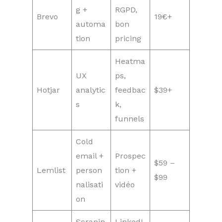
g +
RGPD,
Brevo
19€+
automa
bon
tion
pricing
Heatma
UX
ps,
Hotjar
analytic
feedbac
$39+
s
k,
funnels
Cold
email +
Prospec
$59 –
Lemlist
person
tion +
$99
nalisati
vidéo
on
Scrapin
LinkedI