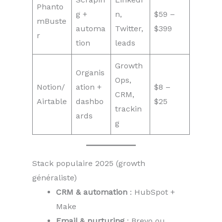
Phanto
g +
n,
$59 –
mBuste
automa
Twitter,
$399
r
tion
leads
Growth
Organis
Ops,
Notion/
ation +
$8 –
CRM,
Airtable
dashbo
$25
trackin
ards
g
Stack populaire 2025 (growth
généraliste)
CRM & automation
: HubSpot +
Make
Email & nurturing
: Brevo ou