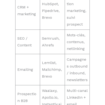
HubSpot,
tion
CRM +
Pipedrive,
marketing,
marketing
Brevo
suivi
prospect
Mots-clés,
SEO /
Semrush,
contenus,
Content
Ahrefs
netlinking
Campagne
Lemlist,
s outbound
Emailing
Mailchimp,
/ inbound,
Brevo
newsletters
Waalaxy,
Multi-canal
Prospectio
Apollo.io,
LinkedIn +
n B2B
Instantly.ai
email