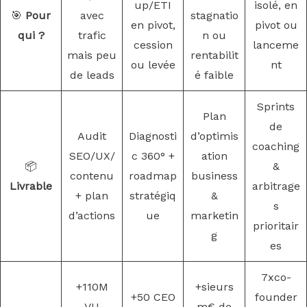
up/ETI
isolé, en
🎯
Pour
avec
stagnatio
en pivot,
pivot ou
qui ?
trafic
n ou
cession
lanceme
mais peu
rentabilit
ou levée
nt
de leads
é faible
Sprints
Plan
de
Audit
Diagnosti
d’optimis
coaching
SEO/UX/
c 360° +
ation
📦
&
contenu
roadmap
business
Livrable
arbitrage
+ plan
stratégiq
&
s
d’actions
ue
marketin
prioritair
g
es
7xco-
+110M
+sieurs
+50 CEO
founder
VU
m€ de