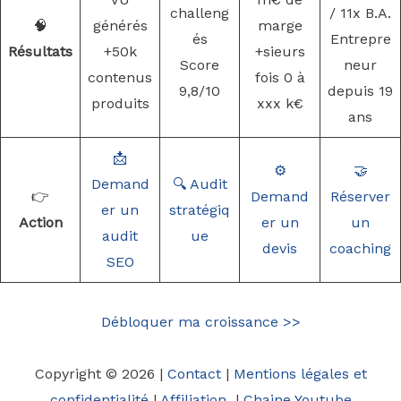
challeng
/ 11x B.A.
🧠
générés
marge
és
Entrepre
Résultats
+50k
+sieurs
Score
neur
contenus
fois 0 à
9,8/10
depuis 19
produits
xxx k€
ans
📩
⚙️
🤝
Demand
🔍 Audit
👉
Demand
Réserver
er un
stratégiq
Action
er un
un
audit
ue
devis
coaching
SEO
Débloquer ma croissance >>
Copyright © 2026 |
Contact
|
Mentions légales et
confidentialité
|
Affiliation
|
Chaine Youtube