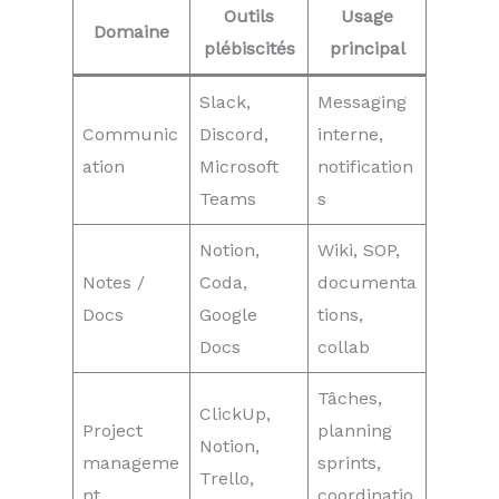
Outils
Usage
Domaine
plébiscités
principal
Slack,
Messaging
Communic
Discord,
interne,
ation
Microsoft
notification
Teams
s
Notion,
Wiki, SOP,
Notes /
Coda,
documenta
Docs
Google
tions,
Docs
collab
Tâches,
ClickUp,
Project
planning
Notion,
manageme
sprints,
Trello,
nt
coordinatio