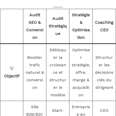
____
Audit
Stratégie
Audit
SEO &
&
Coaching
Stratégiq
Conversi
Optimisa
CEO
ue
on
tion
Débloqu
Optimise
Booster
er la
r
Structur
trafic
croissan
stratégie,
er les
💡
naturel &
ce et
offre,
décisions
Objectif
conversi
structur
marge &
clés du
on
er le
acquisiti
dirigeant
modèle
on
Site
Entrepris
Start-
CEO
B2B/B2C
e en