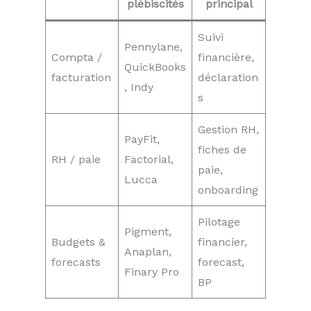
plébiscités
principal
Suivi
Pennylane,
Compta /
financière,
QuickBooks
facturation
déclaration
, Indy
s
Gestion RH,
PayFit,
fiches de
RH / paie
Factorial,
paie,
Lucca
onboarding
Pilotage
Pigment,
Budgets &
financier,
Anaplan,
forecasts
forecast,
Finary Pro
BP