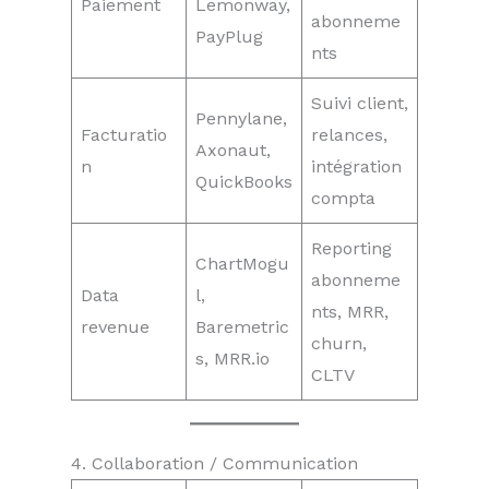
Paiement
Lemonway,
abonneme
PayPlug
nts
Suivi client,
Pennylane,
Facturatio
relances,
Axonaut,
n
intégration
QuickBooks
compta
Reporting
ChartMogu
abonneme
Data
l,
nts, MRR,
revenue
Baremetric
churn,
s, MRR.io
CLTV
4. Collaboration / Communication