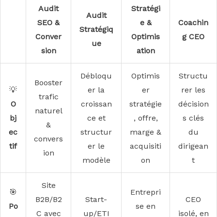
Audit
Stratégi
Audit
SEO &
e &
Coachin
Stratégiq
Conver
Optimis
g CEO
ue
sion
ation
Débloqu
Optimis
Structu
Booster
💡
er la
er
rer les
trafic
O
croissan
stratégie
décision
naturel
bj
ce et
, offre,
s clés
&
ec
structur
marge &
du
convers
tif
er le
acquisiti
dirigean
ion
modèle
on
t
Site
🎯
Entrepri
B2B/B2
Start-
CEO
Po
se en
C avec
up/ETI
isolé, en