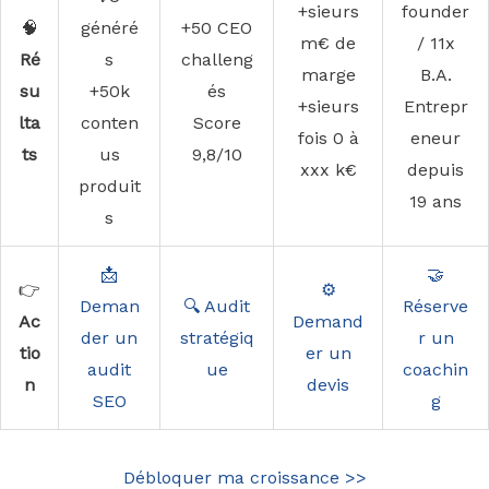
+sieurs
founder
🧠
généré
+50 CEO
m€ de
/ 11x
Ré
s
challeng
marge
B.A.
su
+50k
és
+sieurs
Entrepr
lta
conten
Score
fois 0 à
eneur
ts
us
9,8/10
xxx k€
depuis
produit
19 ans
s
📩
🤝
👉
⚙️
Deman
🔍 Audit
Réserve
Ac
Demand
der un
stratégiq
r un
tio
er un
audit
ue
coachin
n
devis
SEO
g
Débloquer ma croissance >>