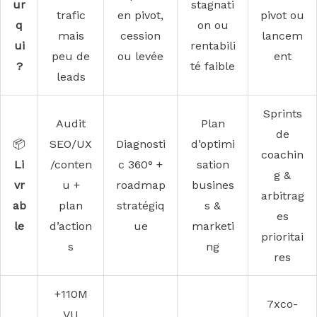
ur
stagnati
trafic
en pivot,
pivot ou
q
on ou
mais
cession
lancem
ui
rentabili
peu de
ou levée
ent
?
té faible
leads
Sprints
Audit
Plan
de
📦
SEO/UX
Diagnosti
d’optimi
coachin
Li
/conten
c 360° +
sation
g &
vr
u +
roadmap
busines
arbitrag
ab
plan
stratégiq
s &
es
le
d’action
ue
marketi
prioritai
s
ng
res
+110M
7xco-
VU