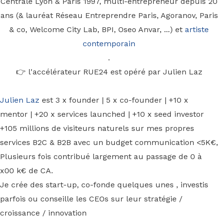
Centrale Lyon & Paris 1997, multi-entrepreneur depuis 20
ans (& lauréat Réseau Entreprendre Paris, Agoranov, Paris
& co, Welcome City Lab, BPI, Oseo Anvar, ...) et
artiste
contemporain
.
👉 l'accélérateur RUE24 est opéré par Julien Laz
Julien Laz
est 3 x founder | 5 x co-founder | +10 x
mentor | +20 x services launched | +10 x seed investor
+105 millions de visiteurs naturels sur mes propres
services B2C & B2B avec un budget communication <5K€,
Plusieurs fois contribué largement au passage de 0 à
x00 k€ de CA.
Je crée des start-up, co-fonde quelques unes , investis
parfois ou conseille les CEOs sur leur stratégie /
croissance / innovation