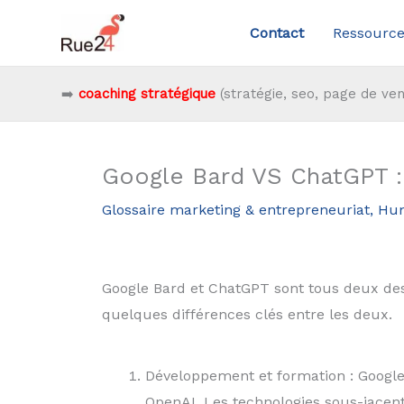
Aller
Contact
Ressource
au
contenu
➡️
coaching stratégique
(stratégie, seo, page de ven
Google Bard VS ChatGPT :
Glossaire marketing & entrepreneuriat
,
Hu
Google Bard et ChatGPT sont tous deux des
quelques différences clés entre les deux.
Développement et formation : Google
OpenAI. Les technologies sous-jacent