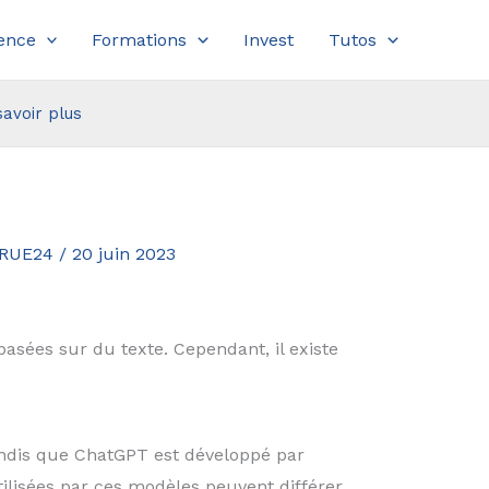
ence
Formations
Invest
Tutos
savoir plus
r RUE24
/
20 juin 2023
sées sur du texte. Cependant, il existe
andis que ChatGPT est développé par
ilisées par ces modèles peuvent différer.