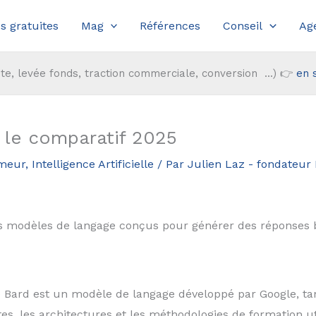
s gratuites
Mag
Références
Conseil
Ag
te, levée fonds, traction commerciale, conversion ...) 👉
en 
 le comparatif 2025
meur
,
Intelligence Artificielle
/ Par
Julien Laz - fondateu
 modèles de langage conçus pour générer des réponses ba
 Bard est un modèle de langage développé par Google, t
es, les architectures et les méthodologies de formation ut