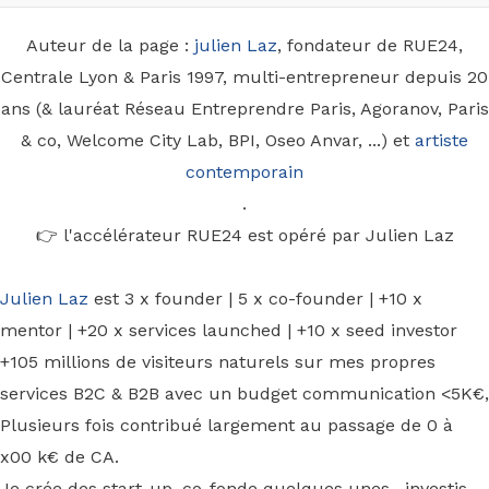
Auteur de la page :
julien Laz
, fondateur de RUE24,
Centrale Lyon & Paris 1997, multi-entrepreneur depuis 20
ans (& lauréat Réseau Entreprendre Paris, Agoranov, Paris
& co, Welcome City Lab, BPI, Oseo Anvar, ...) et
artiste
contemporain
.
👉 l'accélérateur RUE24 est opéré par Julien Laz
Julien Laz
est 3 x founder | 5 x co-founder | +10 x
mentor | +20 x services launched | +10 x seed investor
+105 millions de visiteurs naturels sur mes propres
services B2C & B2B avec un budget communication <5K€,
Plusieurs fois contribué largement au passage de 0 à
x00 k€ de CA.
Je crée des start-up, co-fonde quelques unes , investis