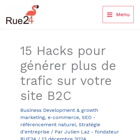
Aller
au
Menu
contenu
15 Hacks pour
générer plus de
trafic sur votre
site B2C
Business Development & growth
marketing
,
e-commerce
,
SEO -
référencement naturel
,
Stratégie
d'entreprise
/ Par
Julien Laz - fondateur
RUE24
/
13 décembre 2024