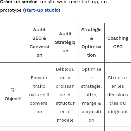
Créer un service
, un site web, une start-up, un
prototype
(
start-up studio
)
____
Audit
Stratégie
Audit
SEO &
&
Coaching
Stratégiq
Conversi
Optimisa
CEO
ue
on
tion
Débloqu
Optimise
Booster
er la
r
Structur
trafic
croissan
stratégie,
er les
💡
naturel &
ce et
offre,
décisions
Objectif
conversi
structur
marge &
clés du
on
er le
acquisiti
dirigeant
modèle
on