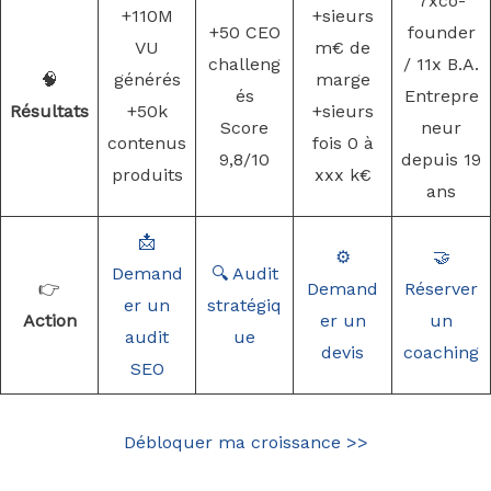
7xco-
+110M
+sieurs
+50 CEO
founder
VU
m€ de
challeng
/ 11x B.A.
🧠
générés
marge
és
Entrepre
Résultats
+50k
+sieurs
Score
neur
contenus
fois 0 à
9,8/10
depuis 19
produits
xxx k€
ans
📩
⚙️
🤝
Demand
🔍 Audit
👉
Demand
Réserver
er un
stratégiq
Action
er un
un
audit
ue
devis
coaching
SEO
Débloquer ma croissance >>