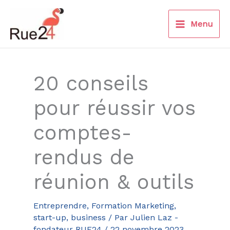
Aller
au
Menu
contenu
20 conseils
pour réussir vos
comptes-
rendus de
réunion & outils
Entreprendre
,
Formation Marketing,
start-up, business
/ Par
Julien Laz -
fondateur RUE24
/
22 novembre 2023