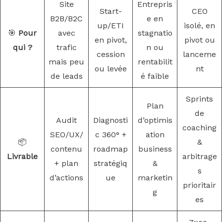
Site
Entrepris
Start-
CEO
B2B/B2C
e en
up/ETI
isolé, en
🎯
Pour
avec
stagnatio
en pivot,
pivot ou
qui ?
trafic
n ou
cession
lanceme
mais peu
rentabilit
ou levée
nt
de leads
é faible
Sprints
Plan
de
Audit
Diagnosti
d’optimis
coaching
SEO/UX/
c 360° +
ation
📦
&
contenu
roadmap
business
Livrable
arbitrage
+ plan
stratégiq
&
s
d’actions
ue
marketin
prioritair
g
es