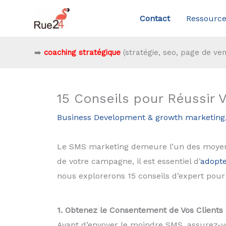
Aller
Contact
Ressource
au
contenu
➡️
coaching stratégique
(stratégie, seo, page de ven
15 Conseils pour Réussir
Business Development & growth marketing
Le SMS marketing demeure l’un des moyens 
de votre campagne, il est essentiel d’
adopte
nous explorerons 15 conseils d’expert pou
1. Obtenez le Consentement de Vos Clients
Avant d’envoyer le moindre SMS, assurez-vo