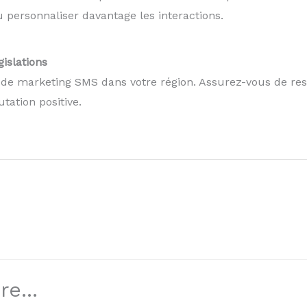
u personnaliser davantage les interactions.
islations
e marketing SMS dans votre région. Assurez-vous de respe
tation positive.
e...