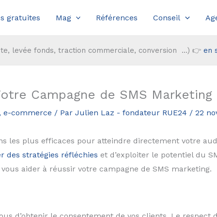
s gratuites
Mag
Références
Conseil
Ag
te, levée fonds, traction commerciale, conversion ...) 👉
en 
 Votre Campagne de SMS Marketing
,
e-commerce
/ Par
Julien Laz - fondateur RUE24
/
22 no
les plus efficaces pour atteindre directement votre aud
r des stratégies réfléchies
et d’exploiter le potentiel du S
r vous aider à réussir votre campagne de SMS marketing.
us d’obtenir le consentement de vos clients. Le respect 