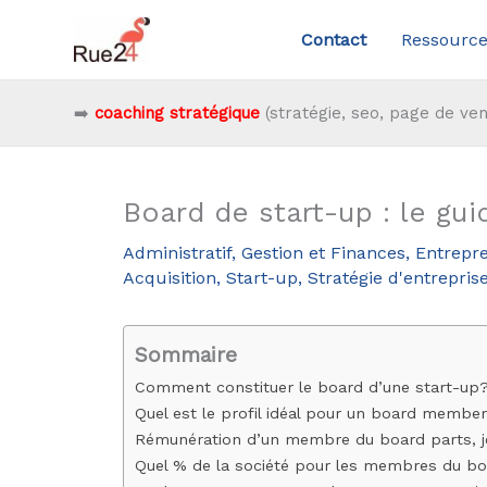
Aller
Contact
Ressource
au
contenu
➡️
coaching stratégique
(stratégie, seo, page de ven
Board de start-up : le gu
Administratif, Gestion et Finances
,
Entrepr
Acquisition
,
Start-up
,
Stratégie d'entrepris
Sommaire
Comment constituer le board d’une start-up
Quel est le profil idéal pour un board membe
Rémunération d’un membre du board parts, je
Quel % de la société pour les membres du b