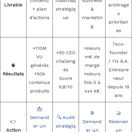
contenu
roadmap
business
Livrable
arbitrage
+ plan
stratégiq
&
s
d’actions
ue
marketin
prioritair
g
es
7xco-
+110M
+sieurs
+50 CEO
founder
VU
m€ de
challeng
/ 11x B.A.
🧠
générés
marge
és
Entrepre
Résultats
+50k
+sieurs
Score
neur
contenus
fois 0 à
9,8/10
depuis 19
produits
xxx k€
ans
📩
⚙️
🤝
Demand
🔍 Audit
👉
Demand
Réserver
er un
stratégiq
Action
er un
un