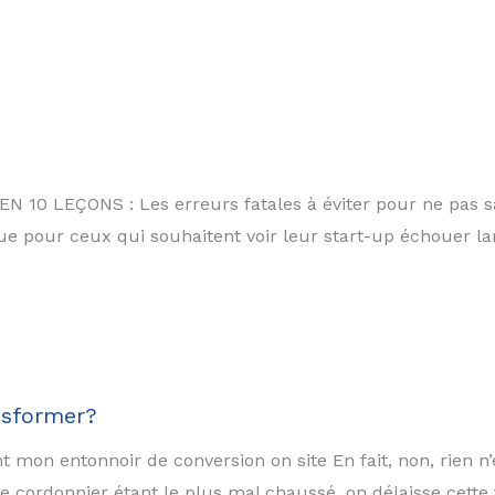
 LEÇONS : Les erreurs fatales à éviter pour ne pas s
ique pour ceux qui souhaitent voir leur start-up échouer l
nsformer?
t mon entonnoir de conversion on site En fait, non, rien
 le cordonnier étant le plus mal chaussé, on délaisse cette