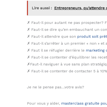
Lire aussi :
Entrepreneurs, qu’attendre d
✗ Faut-il pour autant ne pas prospecter? Fa
✗ Faut-il se dire qu’en embauchant un co
✗ Faut-il attendre que son
produit soit prê
✗ Faut-il s’arrêter à un premier « non » e
✗ Faut il se réfugier derrière le
marketing o
✗ Faut-il se contenter d’équilibrer les rece
✗Faut-il naviguer à vue sans plan stratégi
✗ Faut-il se contenter de contacter 5 à 1
Je ne le pense pas…votre avis?
Pour vous y aider,
masterclass gratuite pou