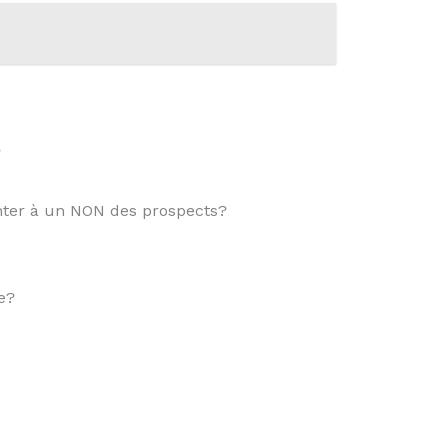
?
nter à un NON des prospects?
e?