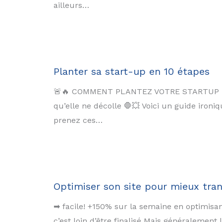
ailleurs…
Planter sa start-up en 10 étapes
🚨🔥 COMMENT PLANTEZ VOTRE STARTUP EN 10
qu’elle ne décolle 🛑💥 Voici un guide iron
prenez ces…
Optimiser son site pour mieux tra
➡ facile! +150% sur la semaine en optimisan
c’est loin d’être finalisé Mais généralement