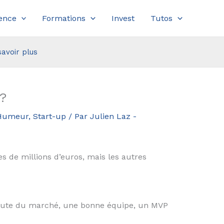
ence
Formations
Invest
Tutos
savoir plus
?
Humeur
,
Start-up
/ Par
Julien Laz -
s de millions d’euros, mais les autres
 écoute du marché, une bonne équipe, un MVP