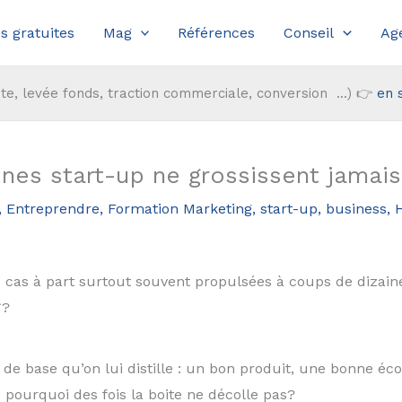
s gratuites
Mag
Références
Conseil
Ag
te, levée fonds, traction commerciale, conversion ...) 👉
en 
nes start-up ne grossissent jamais
,
Entreprendre
,
Formation Marketing, start-up, business
,
 cas à part surtout souvent propulsées à coups de dizaine
*?
s de base qu’on lui distille : un bon produit, une bonne
 pourquoi des fois la boite ne décolle pas?