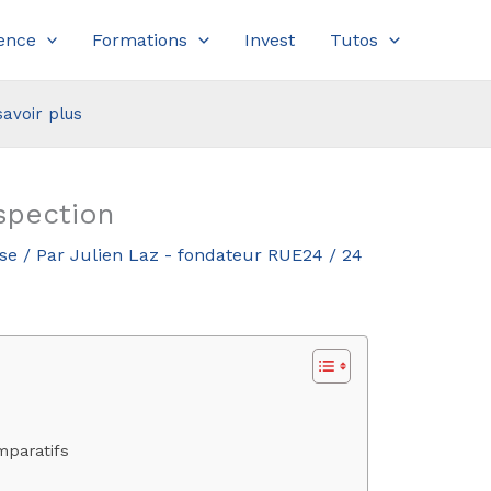
ence
Formations
Invest
Tutos
savoir plus
spection
ise
/ Par
Julien Laz - fondateur RUE24
/
24
mparatifs