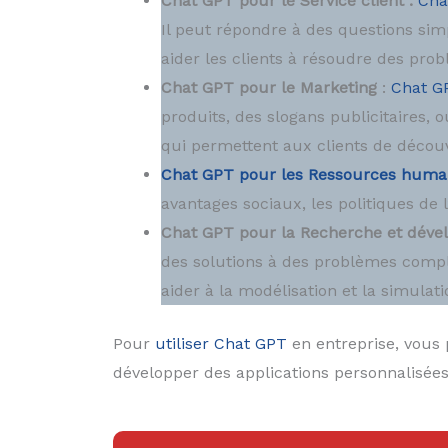
Chat GPT pour le Service client :
Cha
Il peut répondre à des questions simpl
aider les clients à résoudre des pro
Chat GPT pour le Marketing
:
Chat G
produits, des slogans publicitaires, 
qui permettent aux clients de découvr
Chat GPT pour les Ressources huma
avantages sociaux, les politiques de 
Chat GPT pour la Recherche et déve
des solutions à des problèmes comple
aider à la modélisation et la simulati
Pour
utiliser Chat GPT
en entreprise, vous
développer des applications personnalisées