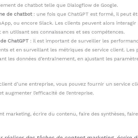
ement de chatbot telle que Dialogflow de Google.
me de chatbot
: une fois que ChatGPT est formé, il peut ê
pp, ou encore Slack. Les clients peuvent alors interagir
n utilisant ses connaissances et ses compétences.
e de ChatGPT
: il est important de surveiller les performa
nts et en surveillant les métriques de service client. L
ant les données d’entraînement, en ajustant les paramètr
client d’une entreprise, vous pouvez fournir un service cl
et augmenter l’efficacité de l’entreprise.
t marketing, écrire du contenu, faire des synthèses, fair
r réaliser des tâches de content marketing, écrire d