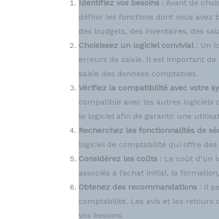
Identifiez vos besoins
: Avant de chois
définir les fonctions dont vous avez 
des budgets, des inventaires, des sala
Choisissez un logiciel convivial
: Un l
erreurs de saisie. Il est important de 
saisie des données comptables.
Vérifiez la compatibilité avec votre
compatible avec les autres logiciels 
le logiciel afin de garantir une utilisa
Recherchez les fonctionnalités de sé
logiciel de comptabilité qui offre de
Considérez les coûts
: Le coût d’un l
associés à l’achat initial, la formatio
Obtenez des recommandations
: Il 
comptabilité. Les avis et les retours 
vos besoins.