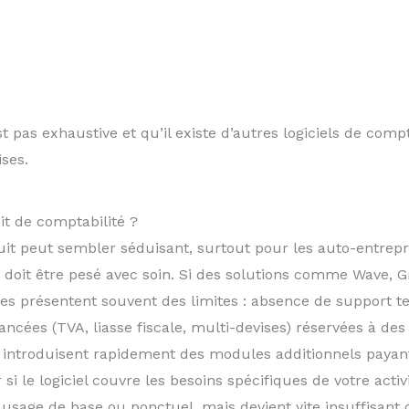
est pas exhaustive et qu’il existe d’autres logiciels de com
ses.
uit de comptabilité ?
tuit peut sembler séduisant, surtout pour les auto-entrepr
x doit être pesé avec soin. Si des solutions comme Wave,
lles présentent souvent des limites : absence de support te
ancées (TVA, liasse fiscale, multi-devises) réservées à des
 introduisent rapidement des modules additionnels payant
r si le logiciel couvre les besoins spécifiques de votre activi
n usage de base ou ponctuel, mais devient vite insuffisant d