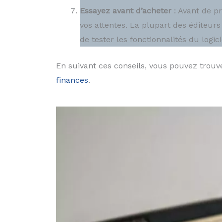
Essayez avant d’acheter
: Avant de pr
vos attentes. La plupart des éditeurs
de tester les fonctionnalités du logici
En suivant ces conseils, vous pouvez trouv
finances
.