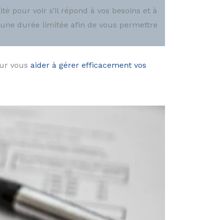
té pour voir s’il répond à vos besoins et à
r une durée limitée afin de vous permettre
our vous
aider à gérer efficacement vos