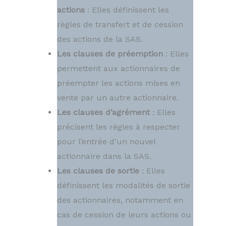
actions
: Elles définissent les
règles de transfert et de cession
des actions de la SAS.
Les clauses de préemption
: Elles
permettent aux actionnaires de
préempter les actions mises en
vente par un autre actionnaire.
Les clauses d’agrément
: Elles
précisent les règles à respecter
pour l’entrée d’un nouvel
actionnaire dans la SAS.
Les clauses de sortie
: Elles
définissent les modalités de sortie
des actionnaires, notamment en
cas de cession de leurs actions ou