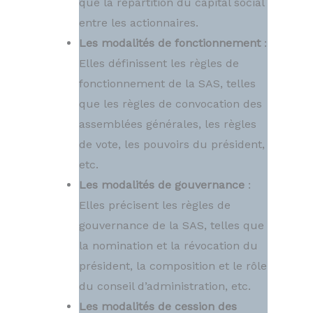
que la répartition du capital social
entre les actionnaires.
Les modalités de fonctionnement
:
Elles définissent les règles de
fonctionnement de la SAS, telles
que les règles de convocation des
assemblées générales, les règles
de vote, les pouvoirs du président,
etc.
Les modalités de gouvernance
:
Elles précisent les règles de
gouvernance de la SAS, telles que
la nomination et la révocation du
président, la composition et le rôle
du conseil d’administration, etc.
Les modalités de cession des