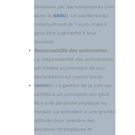
détenues par les actionnaires (voir
aussi la
SASU
). Le capital social
minimum est de 1 euro, mais il
peut être augmenté à tout
moment.
Responsabilité des actionnaires
:
La responsabilité des actionnaires
est limitée au montant de leur
participation au capital social.
Gestion
: La gestion de la SAS est
confiée à un président, qui peut
être une personne physique ou
morale. Le président a une grande
latitude pour prendre des
décisions stratégiques et