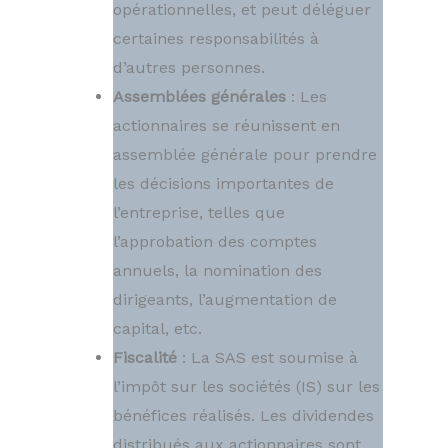
opérationnelles, et peut déléguer
certaines responsabilités à
d’autres personnes.
Assemblées générales
: Les
actionnaires se réunissent en
assemblée générale pour prendre
les décisions importantes de
l’entreprise, telles que
l’approbation des comptes
annuels, la nomination des
dirigeants, l’augmentation de
capital, etc.
Fiscalité
: La SAS est soumise à
l’impôt sur les sociétés (IS) sur les
bénéfices réalisés. Les dividendes
distribués aux actionnaires sont