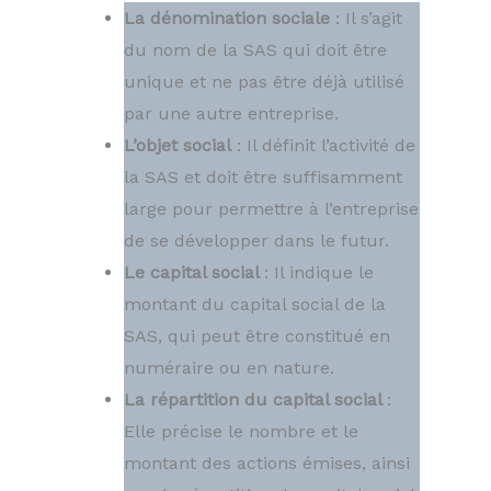
La dénomination sociale
: Il s’agit
du nom de la SAS qui doit être
unique et ne pas être déjà utilisé
par une autre entreprise.
L’objet social
: Il définit l’activité de
la SAS et doit être suffisamment
large pour permettre à l’entreprise
de se développer dans le futur.
Le capital social
: Il indique le
montant du capital social de la
SAS, qui peut être constitué en
numéraire ou en nature.
La répartition du capital social
:
Elle précise le nombre et le
montant des actions émises, ainsi