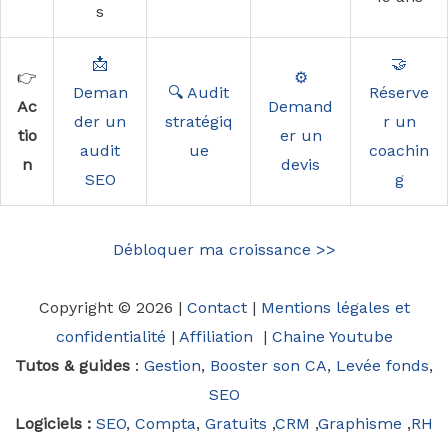
s
📩
🤝
👉
⚙️
Deman
🔍 Audit
Réserve
Ac
Demand
der un
stratégiq
r un
tio
er un
audit
ue
coachin
n
devis
SEO
g
Débloquer ma croissance >>
Copyright © 2026 |
Contact
|
Mentions légales et
confidentialité
|
Affiliation
|
Chaine Youtube
Tutos & guides
:
Gestion
,
Booster son CA
,
Levée fonds
,
SEO
Logiciels :
SEO
,
Compta
,
Gratuits
,
CRM
,
Graphisme
,
RH