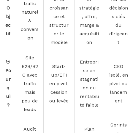
trafic
O
croissan
stratégie
décision
naturel
bj
ce et
, offre,
s clés
&
ec
structur
marge &
du
convers
tif
er le
acquisiti
dirigean
ion
modèle
on
t
Site
🎯
Entrepri
B2B/B2
Start-
CEO
Po
se en
C avec
up/ETI
isolé, en
ur
stagnati
trafic
en pivot,
pivot ou
q
on ou
mais
cession
lancem
ui
rentabili
peu de
ou levée
ent
?
té faible
leads
Sprints
Audit
Plan