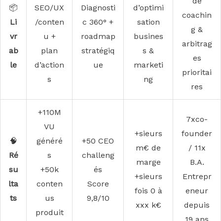
de
📦
SEO/UX
Diagnosti
d’optimi
coachin
Li
/conten
c 360° +
sation
g &
vr
u +
roadmap
busines
arbitrag
ab
plan
stratégiq
s &
es
le
d’action
ue
marketi
prioritai
s
ng
res
+110M
7xco-
VU
+sieurs
founder
🧠
généré
+50 CEO
m€ de
/ 11x
Ré
s
challeng
marge
B.A.
su
+50k
és
+sieurs
Entrepr
lta
conten
Score
fois 0 à
eneur
ts
us
9,8/10
xxx k€
depuis
produit
19 ans