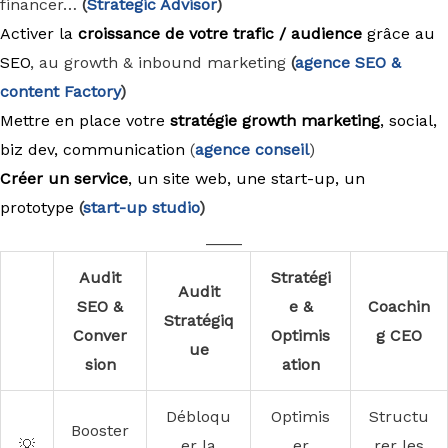
financer…
(
Strategic Advisor
)
Activer la
croissance de votre trafic / audience
grâce au
SEO
, au growth & inbound marketing
(
agence
SEO &
content Factory
)
Mettre en place votre
stratégie growth marketing
, social,
biz dev, communication
(
agence conseil
)
Créer un service
, un site web, une start-up, un
prototype
(
start-up studio
)
____
Audit
Stratégi
Audit
SEO &
e &
Coachin
Stratégiq
Conver
Optimis
g CEO
ue
sion
ation
Débloqu
Optimis
Structu
Booster
💡
er la
er
rer les