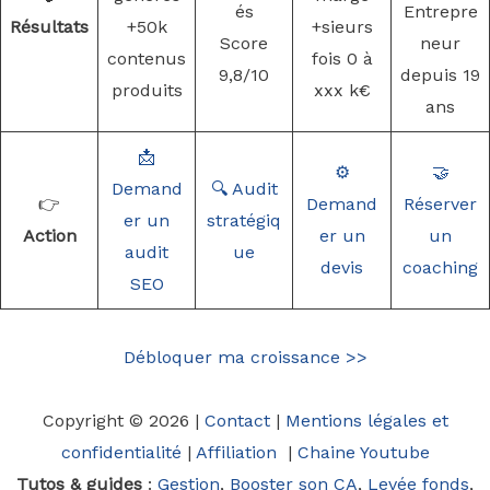
és
Entrepre
Résultats
+50k
+sieurs
Score
neur
contenus
fois 0 à
9,8/10
depuis 19
produits
xxx k€
ans
📩
⚙️
🤝
Demand
🔍 Audit
👉
Demand
Réserver
er un
stratégiq
Action
er un
un
audit
ue
devis
coaching
SEO
Débloquer ma croissance >>
Copyright © 2026 |
Contact
|
Mentions légales et
confidentialité
|
Affiliation
|
Chaine Youtube
Tutos & guides
:
Gestion
,
Booster son CA
,
Levée fonds
,