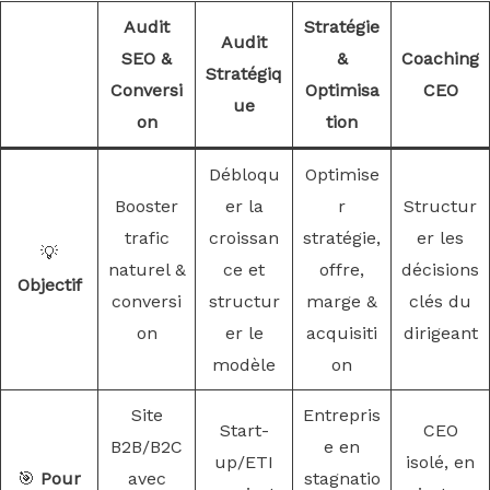
Audit
Stratégie
Audit
SEO &
&
Coaching
Stratégiq
Conversi
Optimisa
CEO
ue
on
tion
Débloqu
Optimise
Booster
er la
r
Structur
trafic
croissan
stratégie,
er les
💡
naturel &
ce et
offre,
décisions
Objectif
conversi
structur
marge &
clés du
on
er le
acquisiti
dirigeant
modèle
on
Site
Entrepris
Start-
CEO
B2B/B2C
e en
up/ETI
isolé, en
🎯
Pour
avec
stagnatio