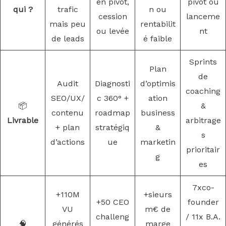
en pivot,
pivot ou
qui ?
trafic
n ou
cession
lanceme
mais peu
rentabilit
ou levée
nt
de leads
é faible
Sprints
Plan
de
Audit
Diagnosti
d’optimis
coaching
SEO/UX/
c 360° +
ation
📦
&
contenu
roadmap
business
Livrable
arbitrage
+ plan
stratégiq
&
s
d’actions
ue
marketin
prioritair
g
es
7xco-
+110M
+sieurs
+50 CEO
founder
VU
m€ de
challeng
/ 11x B.A.
🧠
générés
marge