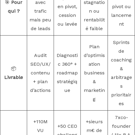
🎯
Pour
avec
stagnatio
en pivot,
pivot ou
qui ?
trafic
n ou
cession
lanceme
mais peu
rentabilit
ou levée
nt
de leads
é faible
Sprints
Plan
de
Audit
Diagnosti
d’optimis
coaching
SEO/UX/
c 360° +
ation
📦
&
contenu
roadmap
business
Livrable
arbitrage
+ plan
stratégiq
&
s
d’actions
ue
marketin
prioritair
g
es
7xco-
+110M
+sieurs
+50 CEO
founder
VU
m€ de
challeng
/ 11x B.A.