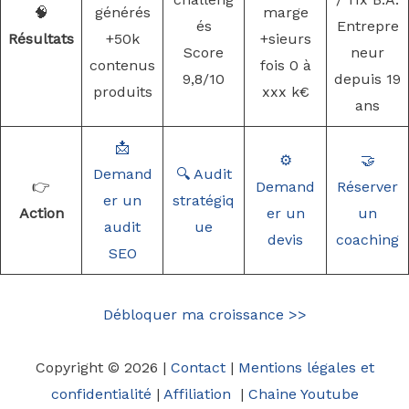
🧠
générés
marge
és
Entrepre
Résultats
+50k
+sieurs
Score
neur
contenus
fois 0 à
9,8/10
depuis 19
produits
xxx k€
ans
📩
⚙️
🤝
Demand
🔍 Audit
👉
Demand
Réserver
er un
stratégiq
Action
er un
un
audit
ue
devis
coaching
SEO
Débloquer ma croissance >>
Copyright © 2026 |
Contact
|
Mentions légales et
confidentialité
|
Affiliation
|
Chaine Youtube