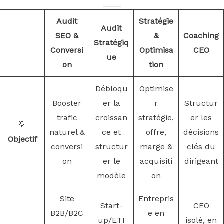
____
Audit
Stratégie
Audit
SEO &
&
Coaching
Stratégiq
Conversi
Optimisa
CEO
ue
on
tion
Débloqu
Optimise
Booster
er la
r
Structur
trafic
croissan
stratégie,
er les
💡
naturel &
ce et
offre,
décisions
Objectif
conversi
structur
marge &
clés du
on
er le
acquisiti
dirigeant
modèle
on
Site
Entrepris
Start-
CEO
B2B/B2C
e en
up/ETI
isolé, en