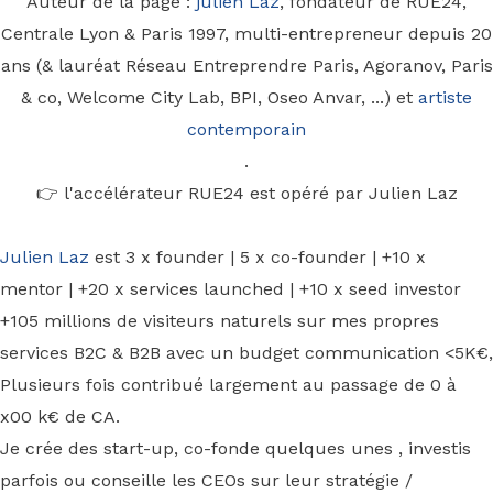
Auteur de la page :
julien Laz
, fondateur de RUE24,
Centrale Lyon & Paris 1997, multi-entrepreneur depuis 20
ans (& lauréat Réseau Entreprendre Paris, Agoranov, Paris
& co, Welcome City Lab, BPI, Oseo Anvar, ...) et
artiste
contemporain
.
👉 l'accélérateur RUE24 est opéré par Julien Laz
Julien Laz
est 3 x founder | 5 x co-founder | +10 x
mentor | +20 x services launched | +10 x seed investor
+105 millions de visiteurs naturels sur mes propres
services B2C & B2B avec un budget communication <5K€,
Plusieurs fois contribué largement au passage de 0 à
x00 k€ de CA.
Je crée des start-up, co-fonde quelques unes , investis
parfois ou conseille les CEOs sur leur stratégie /