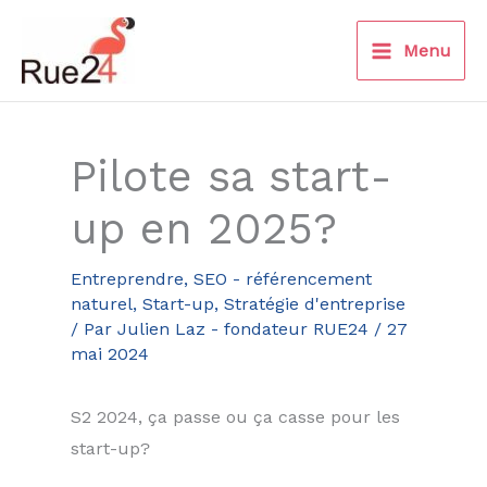
Aller
au
Menu
contenu
Pilote sa start-
up en 2025?
Entreprendre
,
SEO - référencement
naturel
,
Start-up
,
Stratégie d'entreprise
/ Par
Julien Laz - fondateur RUE24
/
27
mai 2024
S2 2024, ça passe ou ça casse pour les
start-up?