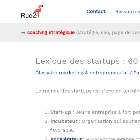
Aller
Contact
Ressource
au
contenu
➡️
coaching stratégique
(stratégie, seo, page de ven
Lexique des startups : 60 
Glossaire marketing & entrepreneuriat
/ Pa
Le monde des startups est riche en terminol
Start-up :
Jeune entreprise à fort pot
Incubateur :
Organisation qui soutie
favorable.
Accélérateur
:
Programme intense con