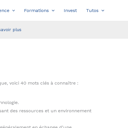
ence
Formations
Invest
Tutos
savoir plus
ue, voici 40 mots clés à connaître :
hnologie.
ssant des ressources et un environnement
, généralement en échange d’une