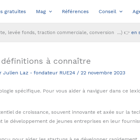
s gratuites
Mag
Références
Conseil
Ag
te, levée fonds, traction commerciale, conversion ...) 👉
en 
définitions à connaître
r
Julien Laz - fondateur RUE24
/
22 novembre 2023
ogie spécifique. Pour vous aider à naviguer dans ce lexiq
entiel de croissance, souvent innovante et axée sur la tec
nt le développement de jeunes entreprises en leur fourni
çu pour aider les startups à se développer rapidement