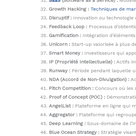
SaaS
(Software as a Service) :
Modèle 
Growth Hacking :
Techniques de mark
Disruptif :
Innovation ou technologie 
Feedback Loop :
Processus d’obtention
Gamification :
Intégration d’éléments 
Unicorn :
Start-up valorisée à plus de
Smart Money :
Investisseurs qui app
IP (Propriété Intellectuelle) :
Actifs in
Runway :
Période pendant laquelle un
NDA (Accord de Non-Divulgation) :
Ac
Pitch Competition :
Concours où les s
Proof of Concept (POC) :
Démonstratio
AngelList :
Plateforme en ligne qui met
Aggregator :
Plateforme qui regroupe 
Deep Learning :
Sous-domaine de l’int
Blue Ocean Strategy :
Stratégie visan