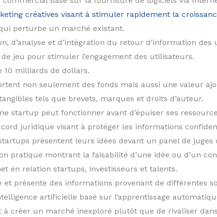
commercial basé sur la fourniture de logiciels via Interne
eting créatives visant à stimuler rapidement la croissanc
qui perturbe un marché existant.
, d’analyse et d’intégration du retour d’information des u
de jeu pour stimuler l’engagement des utilisateurs.
 10 milliards de dollars.
ortent non seulement des fonds mais aussi une valeur ajo
tangibles tels que brevets, marques et droits d’auteur.
e startup peut fonctionner avant d’épuiser ses ressource
cord juridique visant à protéger les informations confident
tartups présentent leurs idées devant un panel de juges o
n pratique montrant la faisabilité d’une idée ou d’un con
 en relation startups, investisseurs et talents.
et présente des informations provenant de différentes s
elligence artificielle basé sur l’apprentissage automatiq
t à créer un marché inexploré plutôt que de rivaliser dan