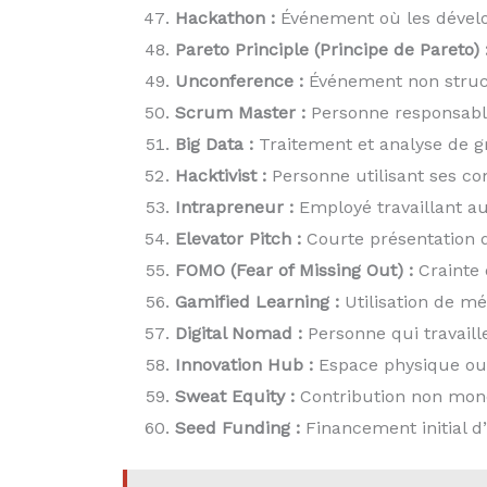
Hackathon :
Événement où les dévelop
Pareto Principle (Principe de Pareto) 
Unconference :
Événement non structu
Scrum Master :
Personne responsabl
Big Data :
Traitement et analyse de gr
Hacktivist :
Personne utilisant ses co
Intrapreneur :
Employé travaillant au
Elevator Pitch :
Courte présentation d
FOMO (Fear of Missing Out) :
Crainte
Gamified Learning :
Utilisation de mé
Digital Nomad :
Personne qui travaill
Innovation Hub :
Espace physique ou vi
Sweat Equity :
Contribution non moné
Seed Funding :
Financement initial d