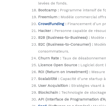
levées de fonds.
Bootcamp :
Programme intensif de fo
Freemium :
Modèle commercial offran
Crowdfunding
:
Financement d’un pro
Hacker :
Personne capable de résoudr
B2B (Business-to-Business) :
Modèle c
B2C (Business-to-Consumer) :
Modèle
consommateurs.
Churn Rate :
Taux de désabonnement, 
Licence Open Source :
Logiciel dont 
ROI (Return on Investment) :
Mesure d
Scalabilité :
Capacité d’une startup à
User Acquisition :
Stratégies visant à 
Blockchain :
Technologie de stockage 
API (Interface de Programmation d’Ap