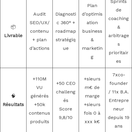
Sprints
Plan
de
Audit
Diagnosti
d’optimis
coaching
SEO/UX/
c 360° +
ation
📦
&
contenu
roadmap
business
Livrable
arbitrage
+ plan
stratégiq
&
s
d’actions
ue
marketin
prioritair
g
es
7xco-
+110M
+sieurs
+50 CEO
founder
VU
m€ de
challeng
/ 11x B.A.
🧠
générés
marge
és
Entrepre
Résultats
+50k
+sieurs
Score
neur
contenus
fois 0 à
9,8/10
depuis 19
produits
xxx k€
ans