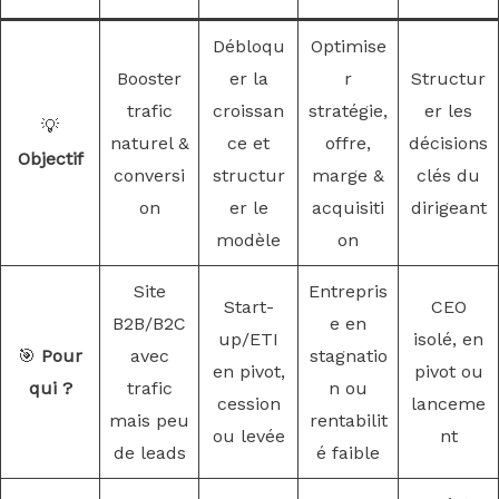
Débloqu
Optimise
Booster
er la
r
Structur
trafic
croissan
stratégie,
er les
💡
naturel &
ce et
offre,
décisions
Objectif
conversi
structur
marge &
clés du
on
er le
acquisiti
dirigeant
modèle
on
Site
Entrepris
Start-
CEO
B2B/B2C
e en
up/ETI
isolé, en
🎯
Pour
avec
stagnatio
en pivot,
pivot ou
qui ?
trafic
n ou
cession
lanceme
mais peu
rentabilit
ou levée
nt
de leads
é faible