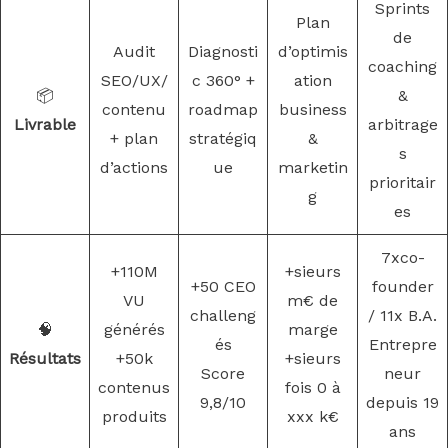
Sprints
Plan
de
Audit
Diagnosti
d’optimis
coaching
SEO/UX/
c 360° +
ation
📦
&
contenu
roadmap
business
Livrable
arbitrage
+ plan
stratégiq
&
s
d’actions
ue
marketin
prioritair
g
es
7xco-
+110M
+sieurs
+50 CEO
founder
VU
m€ de
challeng
/ 11x B.A.
🧠
générés
marge
és
Entrepre
Résultats
+50k
+sieurs
Score
neur
contenus
fois 0 à
9,8/10
depuis 19
produits
xxx k€
ans