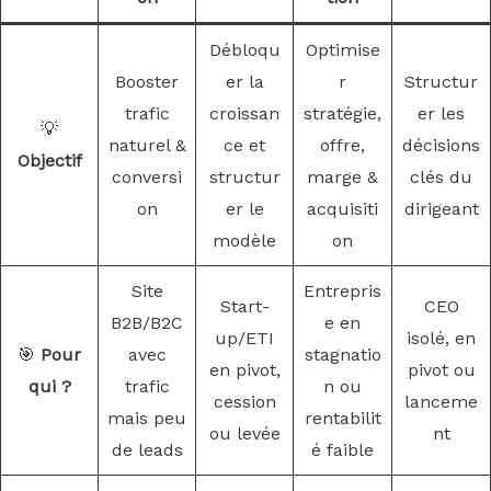
Débloqu
Optimise
Booster
er la
r
Structur
trafic
croissan
stratégie,
er les
💡
naturel &
ce et
offre,
décisions
Objectif
conversi
structur
marge &
clés du
on
er le
acquisiti
dirigeant
modèle
on
Site
Entrepris
Start-
CEO
B2B/B2C
e en
up/ETI
isolé, en
🎯
Pour
avec
stagnatio
en pivot,
pivot ou
qui ?
trafic
n ou
cession
lanceme
mais peu
rentabilit
ou levée
nt
de leads
é faible