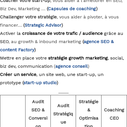
Coacher votre start-up
, vous aider à l'améliorer en SEO,
Biz Dev, Marketing …
(
Capsules de coaching
)
Challenger votre stratégie
, vous aider à pivoter, à vous
financer…
(
Strategic Advisor
)
Activer la
croissance de votre trafic / audience
grâce au
SEO
, au growth & inbound marketing
(
agence
SEO &
content Factory
)
Mettre en place votre
stratégie growth marketing
, social,
biz dev, communication
(
agence conseil
)
Créer un service
, un site web, une start-up, un
prototype
(
start-up studio
)
____
Audit
Stratégie
Audit
SEO &
&
Coaching
Stratégiq
Conversi
Optimisa
CEO
ue
on
tion