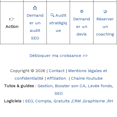
📩
⚙️
🤝
Demand
🔍 Audit
👉
Demand
Réserver
er un
stratégiq
Action
er un
un
audit
ue
devis
coaching
SEO
Débloquer ma croissance >>
Copyright © 2026 |
Contact
|
Mentions légales et
confidentialité
|
Affiliation
|
Chaine Youtube
Tutos & guides
:
Gestion
,
Booster son CA
,
Levée fonds
,
SEO
Logiciels :
SEO
,
Compta
,
Gratuits
,
CRM
,
Graphisme
,
RH