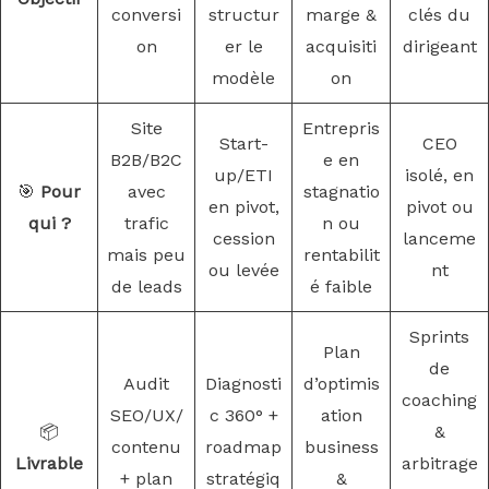
conversi
structur
marge &
clés du
on
er le
acquisiti
dirigeant
modèle
on
Site
Entrepris
Start-
CEO
B2B/B2C
e en
up/ETI
isolé, en
🎯
Pour
avec
stagnatio
en pivot,
pivot ou
qui ?
trafic
n ou
cession
lanceme
mais peu
rentabilit
ou levée
nt
de leads
é faible
Sprints
Plan
de
Audit
Diagnosti
d’optimis
coaching
SEO/UX/
c 360° +
ation
📦
&
contenu
roadmap
business
Livrable
arbitrage
+ plan
stratégiq
&