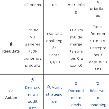
s
d’actions
ue
marketin
prioritair
g
es
7xco-
+110M
+sieurs
+50 CEO
founder
VU
m€ de
challeng
/ 11x B.A.
🧠
générés
marge
és
Entrepre
Résultats
+50k
+sieurs
Score
neur
contenus
fois 0 à
9,8/10
depuis 19
produits
xxx k€
ans
📩
⚙️
🤝
Demand
🔍 Audit
👉
Demand
Réserver
er un
stratégiq
Action
er un
un
audit
ue
devis
coaching
SEO