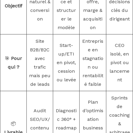
naturel &
ce et
offre,
décisions
Objectif
conversi
structur
marge &
clés du
on
er le
acquisiti
dirigeant
modèle
on
Site
Entrepris
Start-
CEO
B2B/B2C
e en
up/ETI
isolé, en
🎯
Pour
avec
stagnatio
en pivot,
pivot ou
qui ?
trafic
n ou
cession
lanceme
mais peu
rentabilit
ou levée
nt
de leads
é faible
Sprints
Plan
de
Audit
Diagnosti
d’optimis
coaching
SEO/UX/
c 360° +
ation
📦
&
contenu
roadmap
business
Livrable
arbitrage