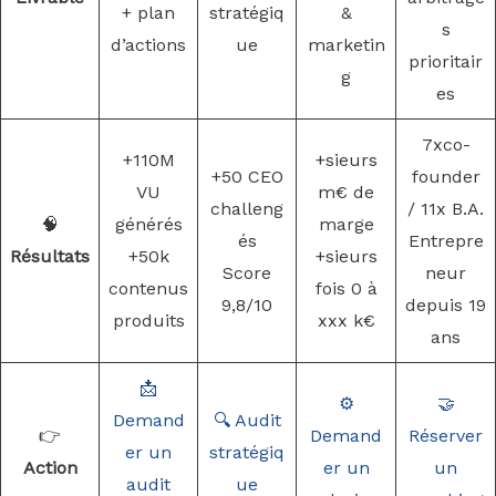
+ plan
stratégiq
&
s
d’actions
ue
marketin
prioritair
g
es
7xco-
+110M
+sieurs
+50 CEO
founder
VU
m€ de
challeng
/ 11x B.A.
🧠
générés
marge
és
Entrepre
Résultats
+50k
+sieurs
Score
neur
contenus
fois 0 à
9,8/10
depuis 19
produits
xxx k€
ans
📩
⚙️
🤝
Demand
🔍 Audit
👉
Demand
Réserver
er un
stratégiq
Action
er un
un
audit
ue