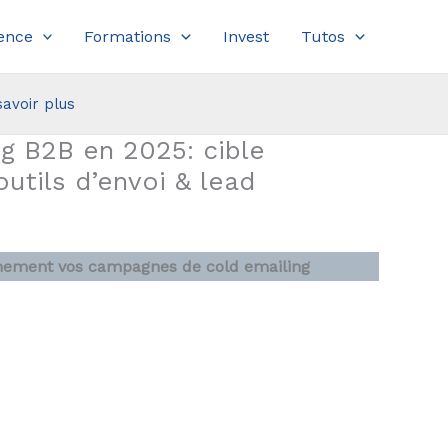
ence
Formations
Invest
Tutos
savoir plus
ng B2B en 2025: cible
outils d’envoi & lead
inement vos campagnes de cold emailing