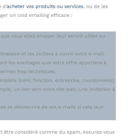
 d’
acheter vos produits ou services
, ou de les
iger un cold emailing efficace :
 que vous allez envoyer leur seront utiles ou
inataire et les incitera à ouvrir votre e-mail.
nt les avantages que votre offre apportera à
s termes trop techniques.
omplète (nom, fonction, entreprise, coordonnées).
le, un lien vers votre site web, une invitation à
se se désinscrire de vos e-mails si cela leur
peut être considéré comme du spam. Assurez-vous