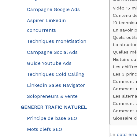
Vidéo 15 mi
Campagne Google Ads
Contenu de 
Aspirer Linkedin
10 techniq
concurrents
En savoir p
Quels outil
Techniques monétisation
La structur
Campagne Social Ads
Quelles mét
Histoire du
Guide Youtube Ads
Les chiffre
Techniques Cold Calling
Les 3 prin
Comment me
Linkedin Sales Navigator
Comment ré
Solopreneurs & vente
Les alterna
Comment am
GENERER TRAFIC NATUREL
Comment amé
Principe de base SEO
Glossaire d
Mots clefs SEO
Le
cold ema