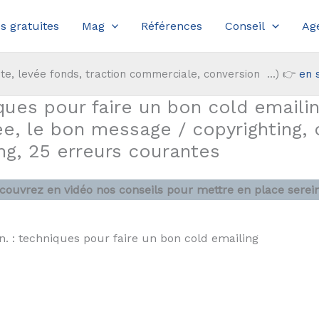
s gratuites
Mag
Références
Conseil
Ag
te, levée fonds, traction commerciale, conversion ...) 👉
en 
ques pour faire un bon cold emaili
ée, le bon message / copyrighting, 
ng, 25 erreurs courantes
couvrez en vidéo nos conseils pour mettre en place sere
n. : techniques pour faire un bon cold emailing