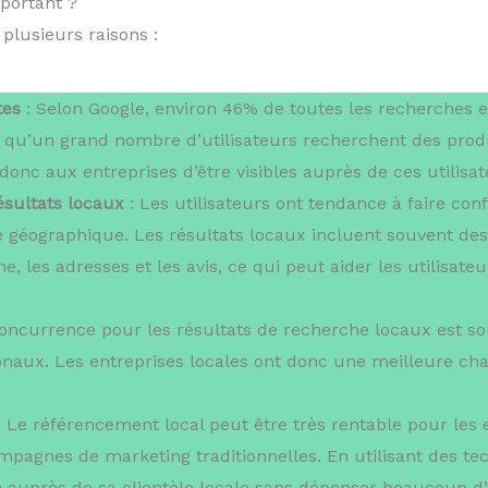
mportant ?
plusieurs raisons :
tes
: Selon Google, environ 46% de toutes les recherches 
fie qu’un grand nombre d’utilisateurs recherchent des prod
onc aux entreprises d’être visibles auprès de ces utilisat
résultats locaux
: Les utilisateurs ont tendance à faire co
e géographique. Les résultats locaux incluent souvent des
, les adresses et les avis, ce qui peut aider les utilisate
oncurrence pour les résultats de recherche locaux est so
naux. Les entreprises locales ont donc une meilleure cha
 Le référencement local peut être très rentable pour les e
mpagnes de marketing traditionnelles. En utilisant des t
té auprès de sa clientèle locale sans dépenser beaucoup d’