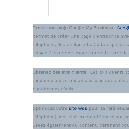
Créez une page Google My Business
:
Googl
permet de créer une page d’entreprise ave
téléphone, des photos, etc. Cette page est s
Google, il est donc important de la remplir
Obtenez des avis clients
: Les avis clients
tendance à être mieux classées que celles 
plateformes d’avis.
Optimisez votre
site web
pour le référencem
téléphone) sont clairement affichées sur vot
Créez également du contenu pertinent pour 