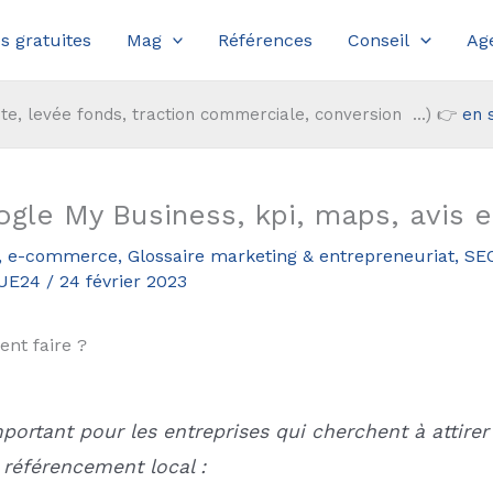
s gratuites
Mag
Références
Conseil
Ag
te, levée fonds, traction commerciale, conversion ...) 👉
en 
gle My Business, kpi, maps, avis e
,
e-commerce
,
Glossaire marketing & entrepreneuriat
,
SEO
RUE24
/
24 février 2023
nt faire ?
portant pour les entreprises qui cherchent à attirer
 référencement local :