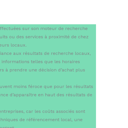
effectuées sur son moteur de recherche
uits ou des services à proximité de chez
eurs locaux.
nfiance aux résultats de recherche locaux,
 informations telles que les horaires
urs à prendre une décision d’achat plus
uvent moins féroce que pour les résultats
nce d’apparaître en haut des résultats de
ntreprises, car les coûts associés sont
echniques de référencement local, une
argent.