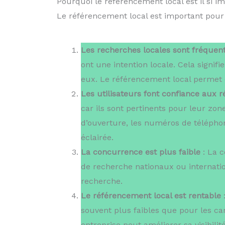
Pourquoi le référencement local est il si i
Le référencement local est important pour 
Les recherches locales sont fréquen
ont une intention locale. Cela signi
eux. Le référencement local permet d
Les utilisateurs font confiance aux 
car ils sont pertinents pour leur zon
d’ouverture, les numéros de téléphone
éclairée.
La concurrence est plus faible
: La c
de recherche nationaux ou internatio
recherche.
Le référencement local est rentable
:
souvent plus faibles que pour les ca
entreprise peut améliorer sa visibili