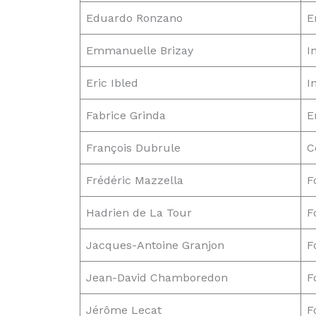
Eduardo Ronzano
E
Emmanuelle Brizay
I
Eric Ibled
I
Fabrice Grinda
E
François Dubrule
C
Frédéric Mazzella
F
Hadrien de La Tour
F
Jacques-Antoine Granjon
F
Jean-David Chamboredon
F
Jérôme Lecat
F