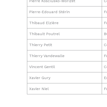
Pierre Kosciusko-Morizet
C
Pierre-Edouard Stérin
F
Thibaud Elzière
F
Thibault Poutrel
B
Thierry Petit
C
Thierry Vandewalle
F
Vincent Gentil
C
Xavier Gury
E
Xavier Niel
F