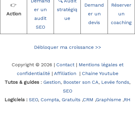
Demand
🔍 Audit
👉
Demand
Réserver
er un
stratégiq
Action
er un
un
audit
ue
devis
coaching
SEO
Débloquer ma croissance >>
Copyright © 2026 |
Contact
|
Mentions légales et
confidentialité
|
Affiliation
|
Chaine Youtube
Tutos & guides
:
Gestion
,
Booster son CA
,
Levée fonds
,
SEO
Logiciels :
SEO
,
Compta
,
Gratuits
,
CRM
,
Graphisme
,
RH