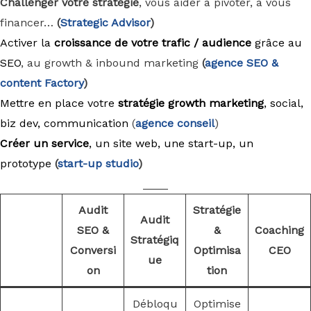
Challenger votre stratégie
, vous aider à pivoter, à vous
financer…
(
Strategic Advisor
)
Activer la
croissance de votre trafic / audience
grâce au
SEO
, au growth & inbound marketing
(
agence
SEO &
content Factory
)
Mettre en place votre
stratégie growth marketing
, social,
biz dev, communication
(
agence conseil
)
Créer un service
, un site web, une start-up, un
prototype
(
start-up studio
)
____
Audit
Stratégie
Audit
SEO &
&
Coaching
Stratégiq
Conversi
Optimisa
CEO
ue
on
tion
Débloqu
Optimise