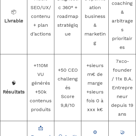
coaching
SEO/UX/
c 360° +
ation
📦
&
contenu
roadmap
business
Livrable
arbitrage
+ plan
stratégiq
&
s
d’actions
ue
marketin
prioritair
g
es
7xco-
+110M
+sieurs
+50 CEO
founder
VU
m€ de
challeng
/ 11x B.A.
🧠
générés
marge
és
Entrepre
Résultats
+50k
+sieurs
Score
neur
contenus
fois 0 à
9,8/10
depuis 19
produits
xxx k€
ans
📩
⚙️
🤝