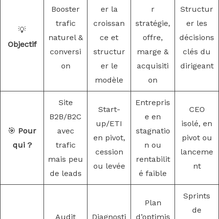
Booster
er la
r
Structur
trafic
croissan
stratégie,
er les
💡
naturel &
ce et
offre,
décisions
Objectif
conversi
structur
marge &
clés du
on
er le
acquisiti
dirigeant
modèle
on
Site
Entrepris
Start-
CEO
B2B/B2C
e en
up/ETI
isolé, en
🎯
Pour
avec
stagnatio
en pivot,
pivot ou
qui ?
trafic
n ou
cession
lanceme
mais peu
rentabilit
ou levée
nt
de leads
é faible
Sprints
Plan
de
Audit
Diagnosti
d’optimis