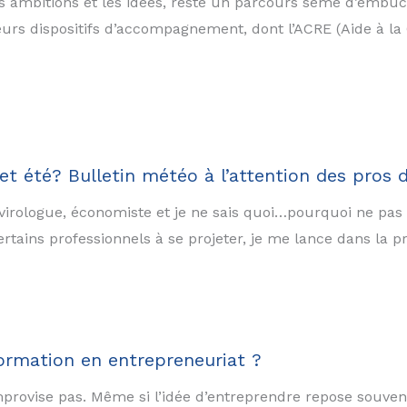
s ambitions et les idées, reste un parcours semé d’embûch
eurs dispositifs d’accompagnement, dont l’ACRE (Aide à la 
cet été? Bulletin météo à l’attention des pros
irologue, économiste et je ne sais quoi…pourquoi ne pas
ertains professionnels à se projeter, je me lance dans la 
ormation en entrepreneuriat ?
mprovise pas. Même si l’idée d’entreprendre repose souven