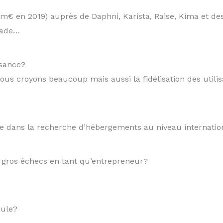
4m€ en 2019) auprès de Daphni, Karista, Raise, Kima et d
rade…
ssance?
ous croyons beaucoup mais aussi la fidélisation des utilis
e dans la recherche d’hébergements au niveau internatio
s gros échecs en tant qu’entrepreneur?
eule?