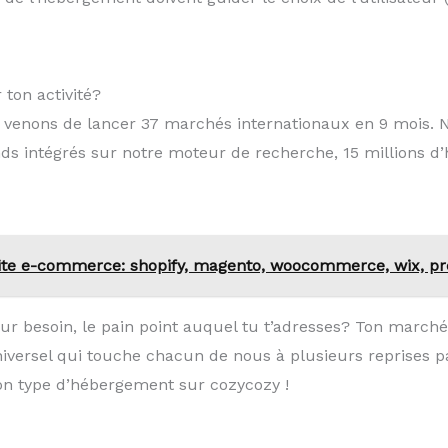
ton activité?
s venons de lancer 37 marchés internationaux en 9 mois. 
s intégrés sur notre moteur de recherche, 15 millions d
ite e-commerce: shopify, magento, woocommerce, wix, pre
leur besoin, le pain point auquel tu t’adresses? Ton march
iversel qui touche chacun de nous à plusieurs reprises par
son type d’hébergement sur cozycozy !