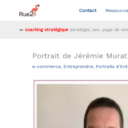
Aller
Contact
Ressource
au
contenu
➡️
coaching stratégique
(stratégie, seo, page de ven
Portrait de Jérémie Mura
e-commerce
,
Entreprendre
,
Portraits d'En