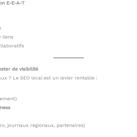
bon E-E-A-T
e
 liens
llaboratifs
ter de visibilité
x ? Le SEO local est un levier rentable :
tement)
iness
ro, journaux régionaux, partenaires)