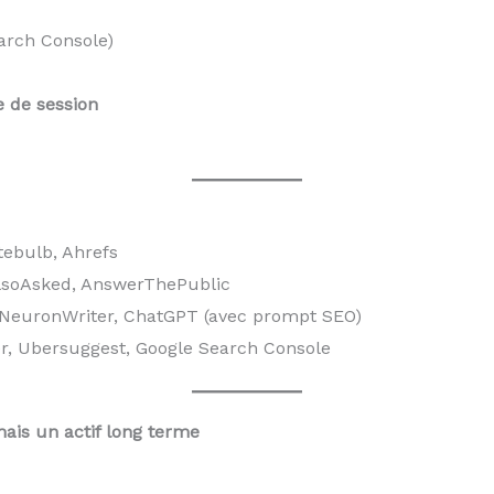
arch Console)
 de session
tebulb, Ahrefs
lsoAsked, AnswerThePublic
 NeuronWriter, ChatGPT (avec prompt SEO)
r, Ubersuggest, Google Search Console
mais un actif long terme