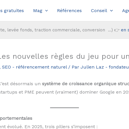
s gratuites
Mag
Références
Conseil
Ag
te, levée fonds, traction commerciale, conversion ...) 👉
en 
s nouvelles règles du jeu pour un 
,
SEO - référencement naturel
/ Par
Julien Laz - fondat
. C’est désormais un
système de croissance organique structu
 startups et PME peuvent (vraiment) dominer Google en 20
portementales
 évolué. En 2025, trois piliers s’imposent :