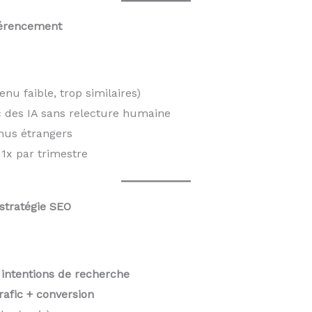
éférencement
enu faible, trop similaires)
 des IA sans relecture humaine
nus étrangers
1x par trimestre
 stratégie SEO
s
intentions de recherche
trafic + conversion