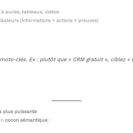
e à puces, tableaux, vidéos
isateurs (informations + actions + preuves)
es mots-clés. Ex : plutôt que « CRM gratuit », cible
a plus puissante
un
cocon sémantique
: