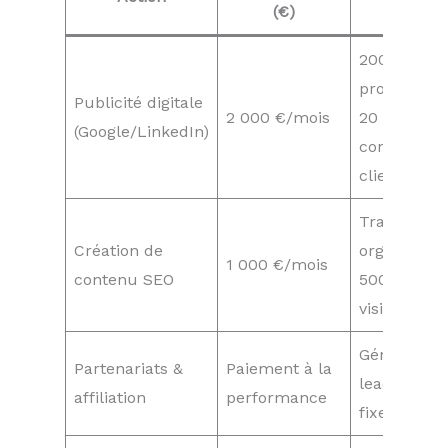
(€)
attendu
200
prospects/
Publicité digitale
2 000 €/mois
20 %
(Google/LinkedIn)
conversion
clients
Trafic
Création de
organique :
1 000 €/mois
contenu SEO
500
visiteurs/m
Génération
Partenariats &
Paiement à la
leads sans 
affiliation
performance
fixe