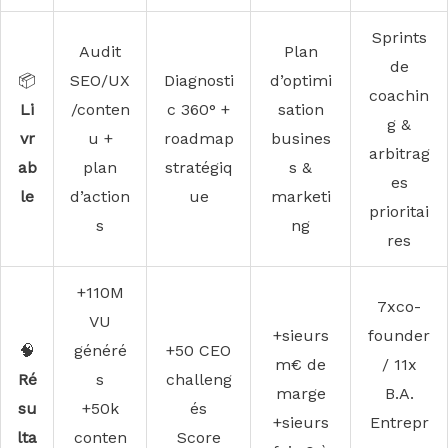
Sprints
Audit
Plan
de
📦
SEO/UX
Diagnosti
d’optimi
coachin
Li
/conten
c 360° +
sation
g &
vr
u +
roadmap
busines
arbitrag
ab
plan
stratégiq
s &
es
le
d’action
ue
marketi
prioritai
s
ng
res
+110M
7xco-
VU
+sieurs
founder
🧠
généré
+50 CEO
m€ de
/ 11x
Ré
s
challeng
marge
B.A.
su
+50k
és
+sieurs
Entrepr
lta
conten
Score