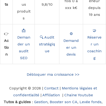
fois 0 à
eneur
ts
us
9,8/10
xxx k€
depuis
produit
19 ans
s
📩
🤝
👉
⚙️
Deman
🔍 Audit
Réserve
Ac
Demand
der un
stratégiq
r un
tio
er un
audit
ue
coachin
n
devis
SEO
g
Débloquer ma croissance >>
Copyright © 2026 |
Contact
|
Mentions légales et
confidentialité
|
Affiliation
|
Chaine Youtube
Tutos & guides
:
Gestion
,
Booster son CA
,
Levée fonds
,