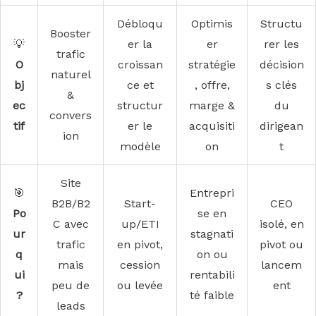
Débloqu
Optimis
Structu
Booster
💡
er la
er
rer les
trafic
O
croissan
stratégie
décision
naturel
bj
ce et
, offre,
s clés
&
ec
structur
marge &
du
convers
tif
er le
acquisiti
dirigean
ion
modèle
on
t
Site
🎯
Entrepri
B2B/B2
Start-
CEO
Po
se en
C avec
up/ETI
isolé, en
ur
stagnati
trafic
en pivot,
pivot ou
q
on ou
mais
cession
lancem
ui
rentabili
peu de
ou levée
ent
?
té faible
leads