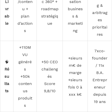
Li
/conten
c 360° +
sation
g &
vr
u +
roadmap
busines
arbitrag
ab
plan
stratégiq
s &
es
le
d’action
ue
marketi
prioritai
s
ng
res
+110M
7xco-
VU
+sieurs
founder
🧠
généré
+50 CEO
m€ de
/ 11x
Ré
s
challeng
marge
B.A.
su
+50k
és
+sieurs
Entrepr
lta
conten
Score
fois 0 à
eneur
ts
us
9,8/10
xxx k€
depuis
produit
19 ans
s