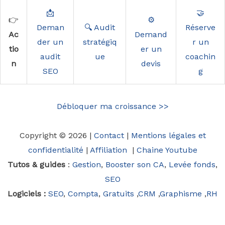
📩
🤝
👉
⚙️
Deman
🔍 Audit
Réserve
Ac
Demand
der un
stratégiq
r un
tio
er un
audit
ue
coachin
n
devis
SEO
g
Débloquer ma croissance >>
Copyright © 2026 |
Contact
|
Mentions légales et
confidentialité
|
Affiliation
|
Chaine Youtube
Tutos & guides
:
Gestion
,
Booster son CA
,
Levée fonds
,
SEO
Logiciels :
SEO
,
Compta
,
Gratuits
,
CRM
,
Graphisme
,
RH