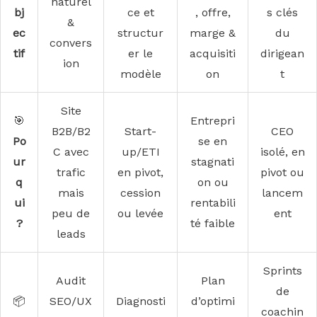
naturel
bj
ce et
, offre,
s clés
&
ec
structur
marge &
du
convers
tif
er le
acquisiti
dirigean
ion
modèle
on
t
Site
🎯
Entrepri
B2B/B2
Start-
CEO
Po
se en
C avec
up/ETI
isolé, en
ur
stagnati
trafic
en pivot,
pivot ou
q
on ou
mais
cession
lancem
ui
rentabili
peu de
ou levée
ent
?
té faible
leads
Sprints
Audit
Plan
de
📦
SEO/UX
Diagnosti
d’optimi
coachin